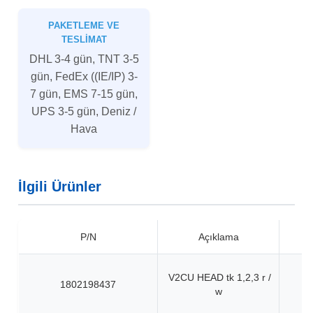
PAKETLEME VE
TESLIMAT
DHL 3-4 gün, TNT 3-5
gün, FedEx ((IE/IP) 3-
7 gün, EMS 7-15 gün,
UPS 3-5 gün, Deniz /
Hava
İlgili Ürünler
P/N
Açıklama
V2CU HEAD tk 1,2,3 r /
1802198437
w