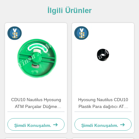
İlgili Ürünler
CDU10 Nautilus Hyosung
Hyosung Nautilus CDU10
ATM Parçalar Düğme
Plastik Para dağıtıcı ATM
dağıtıcısı 7310000709 OEM
Roller Otomatik Banka
Makinesi Parçaları
Şimdi Konuşalım.
Şimdi Konuşalım.