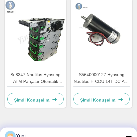
So8347 Nautilus Hyosung
S5640000127 Hyosung
ATM Parçalar Otomatik
Nautilus H-CDU 14T DC Ana
Kasaya Aksesuarlar GCDU
ATM Motor Makine yedekleri
Dispenser Ön Yük
7310000715
Şimdi Konuşalım.
Şimdi Konuşalım.
7010000132
Hızlı İletişim
Yugi