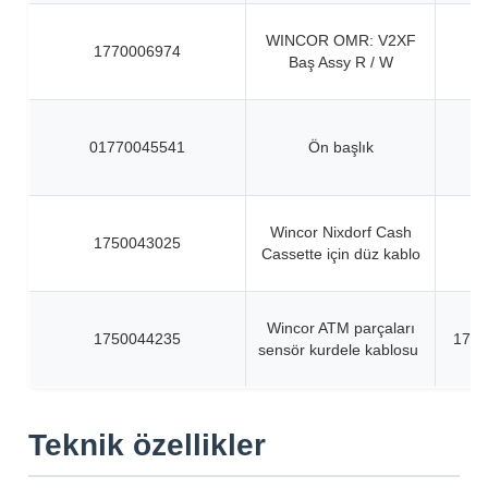
WINCOR OMR: V2XF
1770006974
Baş Assy R / W
01770045541
Ön başlık
Wincor Nixdorf Cash
1750043025
Cassette için düz kablo
Wincor ATM parçaları
1750044235
1750
sensör kurdele kablosu
Teknik özellikler