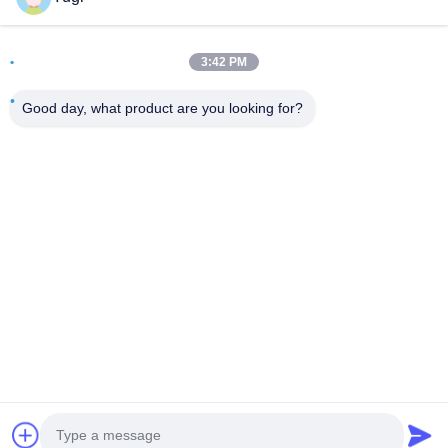
Adres
3:42 PM
Oda 502, Bina 5, Qide Gayrimenkul Parkı, 2-1, Xingye
EastRoad, Shunjiang Topluluk Sanayi Parkı, Beijiao Şehri,
Good day, what product are you looking for?
Foshan, Guangdong, Çin
tele
0086-199-25600378
E-posta
Yugi@atmpartchina.com
Gizlilik Politikası
|
Site Haritası
| Çin İyi Kalite atm makine
parçaları Tedarikçi. Telif hakkı © 2026 Guangzhou Yinsu
Electronic Technology Co., Limited - Tüm haklar saklıdır.