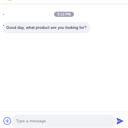
Alamat
5:12 PM
Ruang 502, Bangunan 5, Taman Real Estate Qide, No. 2-1,
Xingye EastRoad, Taman Industri Komunitas Shunjiang,
Good day, what product are you looking for?
Kota Beijiao, Foshan, Guangdong, Cina
tel
0086-199-25600378
E-mail
Yugi@atmpartchina.com
Kebijakan Privasi
|
Sitemap
| Cina Kualitas Baik bagian-
bagian mesin atm Pemasok. Hak cipta © 2026 Guangzhou
Yinsu Electronic Technology Co., Limited Semua hak dilindungi.