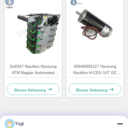
So8347 Nautilus Hyosung
S5640000127 Hyosung
ATM Bagian Automated
Nautilus H-CDU 14T DC
Teller Aksesoris GCDU
Mesin ATM utama Mesin
Dispenser Front Load
mesin ganti 7310000715
Bicara Sekarang
Bicara Sekarang
7010000132
Kontak Cepat
Yugi