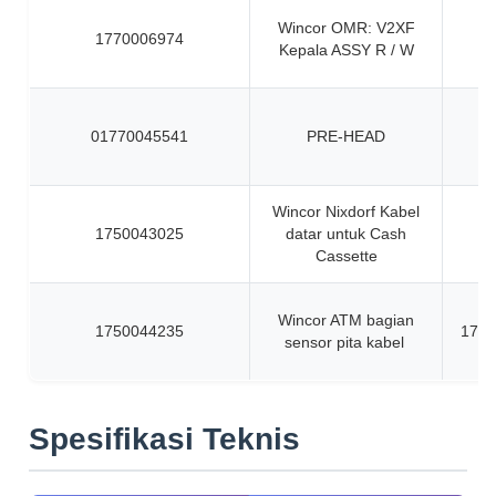
Wincor OMR: V2XF
1770006974
Kepala ASSY R / W
01770045541
PRE-HEAD
Wincor Nixdorf Kabel
1750043025
datar untuk Cash
Cassette
Wincor ATM bagian
1750044235
1750
sensor pita kabel
Spesifikasi Teknis