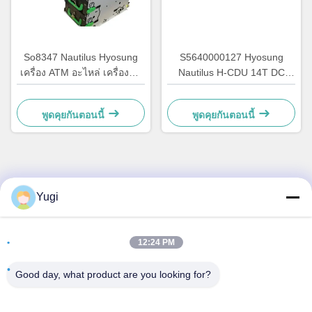
So8347 Nautilus Hyosung
S5640000127 Hyosung
เครื่อง ATM อะไหล่ เครื่องชํา
Nautilus H-CDU 14T DC
ระเงินอัตโนมัติ
เครื่องยนต์ ATM หลักอะไหล่
7310000715
พูดคุยกันตอนนี้
พูดคุยกันตอนนี้
ติดต่อด่วน
Yugi
ที่อยู่
12:24 PM
ห้อง 502 อาคาร 5 สวนอสังหาริมทรัพย์ Qide เลข 2-1 ถนน
Xingye EastRoad สวนอุตสาหกรรมชุมชน Shunjiang เมือง
Good day, what product are you looking for?
Beijiao, โฟชาน, กวางดง, จีน
โทรศัพท์