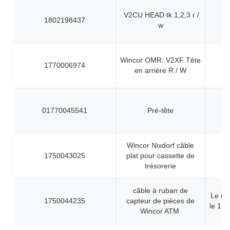
V2CU HEAD tk 1,2,3 r /
1802198437
w
Wincor OMR: V2XF Tête
1770006974
en arrière R / W
01770045541
Pré-tête
Wincor Nixdorf câble
1750043025
plat pour cassette de
trésorerie
câble à ruban de
Le nu
1750044235
capteur de pièces de
le 17
Wincor ATM