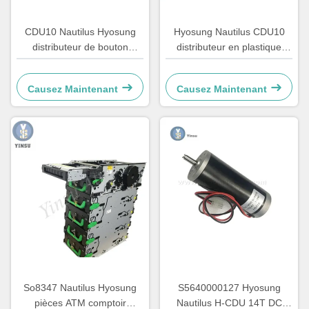
CDU10 Nautilus Hyosung
Hyosung Nautilus CDU10
distributeur de bouton
distributeur en plastique
automatique de pièces
distributeur automatique de
détachées 7310000709
guichets automatiques
Causez Maintenant
Causez Maintenant
So8347 Nautilus Hyosung
S5640000127 Hyosung
pièces ATM comptoir
Nautilus H-CDU 14T DC