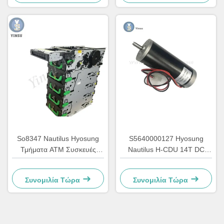
So8347 Nautilus Hyosung
S5640000127 Hyosung
Τμήματα ΑΤΜ Συσκευές
Nautilus H-CDU 14T DC
Ατομικού Τραπεζιού
Κύριο ΑΤΜ Μηχανή μηχανής
Συσκευές GCDU Διανομέας
ανταλλακτικών 7310000715
Συνομιλία Τώρα
Συνομιλία Τώρα
Προσωπικό φορτίο
7010000132