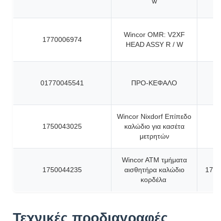
w
Wincor OMR: V2XF
1770006974
HEAD ASSY R / W
01770045541
ΠΡΟ-ΚΕΦΑΛΟ
Wincor Nixdorf Επίπεδο
1750043025
καλώδιο για κασέτα
μετρητών
Wincor ATM τμήματα
1750044235
αισθητήρα καλώδιο
1750
κορδέλα
Τεχνικές προδιαγραφές