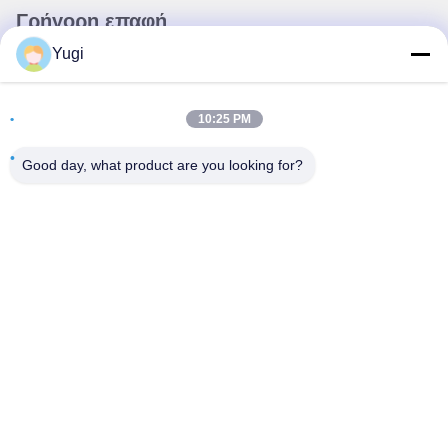
Γρήγορη επαφή
Yugi
Διεύθυνση
Δωμάτιο 502, κτίριο 5, Κίνημα Ακινήτων Qide, αριθ. 2-1,
10:25 PM
Xingye EastRoad, Shunjiang Community Industrial Park,
πόλη Beijiao, Foshan, Guangdong, Κίνα
Good day, what product are you looking for?
τηλ
0086-199-25600378
E-mail
Yugi@atmpartchina.com
Πολιτική μυστικότητας
|
Sitemap
| Καλή ποιότητα της Κίνας