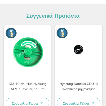
Συγγενικά Προϊόντα
CDU10 Nautilus Hyosung
Hyosung Nautilus CDU10
ΑΤΜ Συσκευές Κουμπί
Πλαστικός μηχανισμός
Διανομέα 7310000709 OEM
αποθήκευσης αποθεματικών
ΑΤΜ Ρολάρι Ατομικό
Συνομιλία Τώρα
Συνομιλία Τώρα
Τραπεζικό Μηχανικό Μέρη