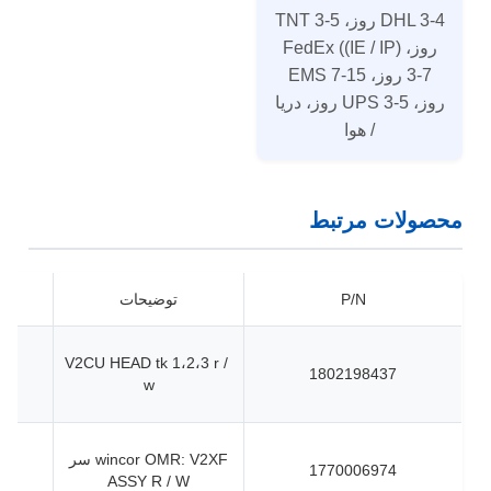
DHL 3-4 روز، TNT 3-5
روز، FedEx ((IE / IP)
3-7 روز، EMS 7-15
روز، UPS 3-5 روز، دریا
/ هوا
محصولات مرتبط
P/N
توضیحات
V2CU HEAD tk 1،2،3 r /
1802198437
w
wincor OMR: V2XF سر
1770006974
ASSY R / W