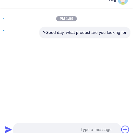
آدرس
اتاق 502، ساختمان 5، پارک املاک و مستغلات Qide، شماره 2-1،
1:59 PM
Xingye EastRoad، پارک صنعتی جامعه Shunjiang، شهر Beijiao،
فوشان، گوانگدونگ، چین
Good day, what product are you looking for?
تلفن
0086-199-25600378
ایمیل
Yugi@atmpartchina.com
سیاست حفظ حریم خصوصی
|
نقشه سایت
| چین کیفیت خوب
قطعات دستگاه خودپرداز عرضه کننده. حقوق چاپ 2026
Guangzhou Yinsu Electronic Technology Co., Limited تمام