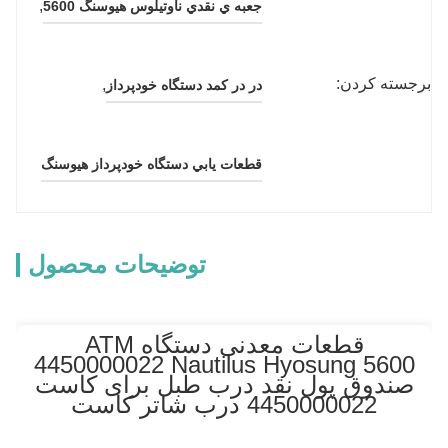
, 
جعبه ي نقدي ناوتيلوس هيوسنگ 5600
برجسته کردن:
, 
در در کمد دستگاه خودپرداز
قطعات يابي دستگاه خودپرداز هيوسنگ
توضیحات محصول
قطعات معدنی دستگاه ATM
4450000022 Nautilus Hyosung 5600
صندوق پول نقد درب طبل برای کاست
4450000022 درب شاتر کاست