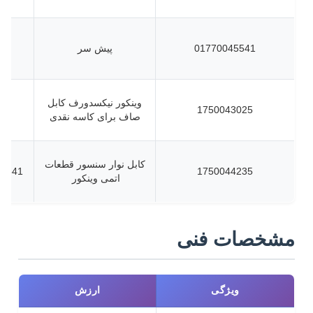
01770045541
پیش سر
وینکور نیکسدورف کابل
1750043025
صاف برای کاسه نقدی
کابل نوار سنسور قطعات
046900720
1750044235
اتمی وینکور
مشخصات فنی
ویژگی
ارزش