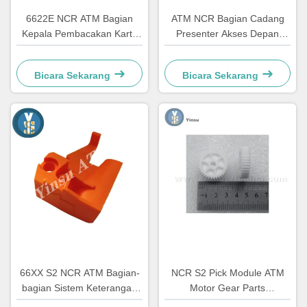
6622E NCR ATM Bagian
ATM NCR Bagian Cadang
Kepala Pembacakan Kartu
Presenter Akses Depan
Komponen Perbaikan
LVDT Sabuk 4450544331
Bicara Sekarang
Bicara Sekarang
66XX S2 NCR ATM Bagian-
NCR S2 Pick Module ATM
bagian Sistem Keterangan
Motor Gear Parts
Otomatis Hardware Plastik C
4450756286 OEM