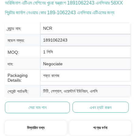
অরিজিনাল এটিএম মেশিনের খুচরা যন্ত্রাংশ 1891062243 এনসিআর 58XX
প্রিন্টার জার্নাল নেওয়ার কোর 189-1062243 এনসিআর এটিএমের জন্য
NCR
ব্র্যান্ড নাম:
1891062243
মডেল নম্বর:
1 পিসি
MOQ:
Negociate
দাম:
Packaging
শক্ত কাগজ
Details:
টিটি, পেপ্যাল, ওয়েস্টার্ন ইউনিয়ন, এলসি
পেমেন্ট শর্তাবলী:
সেরা দাম পান
এখন চ্যাট করুন
বিস্তারিত তথ্য
পণ্যের বর্ণনা