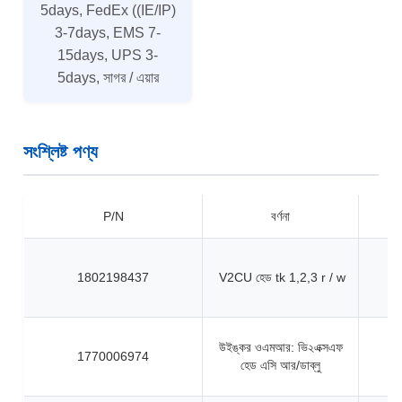
5days, FedEx ((IE/IP)
3-7days, EMS 7-
15days, UPS 3-
5days, সাগর / এয়ার
সংশ্লিষ্ট পণ্য
P/N
বর্ণনা
1802198437
V2CU হেড tk 1,2,3 r / w
উইঙ্কর ওএমআর: ভি২এক্সএফ
1770006974
হেড এসি আর/ডাব্লু