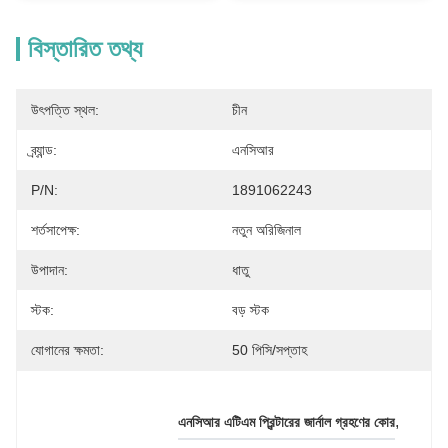
বিস্তারিত তথ্য
উৎপত্তি স্থল:
চীন
ব্র্যান্ড:
এনসিআর
P/N:
1891062243
শর্তসাপেক্ষ:
নতুন অরিজিনাল
উপাদান:
ধাতু
স্টক:
বড় স্টক
যোগানের ক্ষমতা:
50 পিসি/সপ্তাহ
, 
এনসিআর এটিএম প্রিন্টারের জার্নাল গ্রহণের কোর