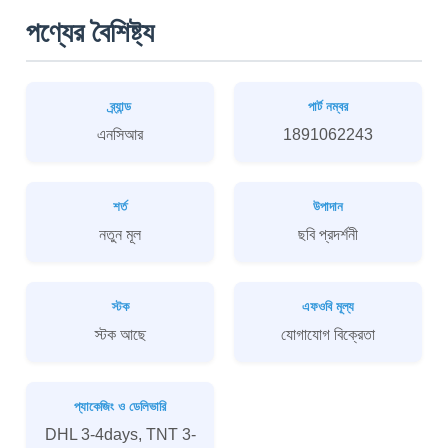
পণ্যের বৈশিষ্ট্য
ব্র্যান্ড
পার্ট নম্বর
এনসিআর
1891062243
শর্ত
উপাদান
নতুন মূল
ছবি প্রদর্শনী
স্টক
এফওবি মূল্য
স্টক আছে
যোগাযোগ বিক্রেতা
প্যাকেজিং ও ডেলিভারি
DHL 3-4days, TNT 3-