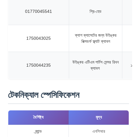
01770045541
প্রি-হেড
ক্যাশ ক্যাসেটের জন্য উইঙ্কর
1750043025
নিক্সডর্ফ ফ্ল্যাট ক্যাবল
উইঙ্কর এটিএম পার্টস সেন্সর রিবন
1750044235
১৭৫
ক্যাবল
টেকনিক্যাল স্পেসিফিকেশন
বৈশিষ্ট্য
মূল্য
ব্র্যান্ড
এনসিআর