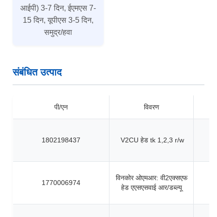
आईपी) 3-7 दिन, ईएमएस 7-
15 दिन, यूपीएस 3-5 दिन,
समुद्र/हवा
संबंधित उत्पाद
पी/एन
विवरण
1802198437
V2CU हेड tk 1,2,3 r/w
विनकोर ओएमआर: वी2एक्सएफ
1770006974
हेड एएसएसवाई आर/डब्ल्यू