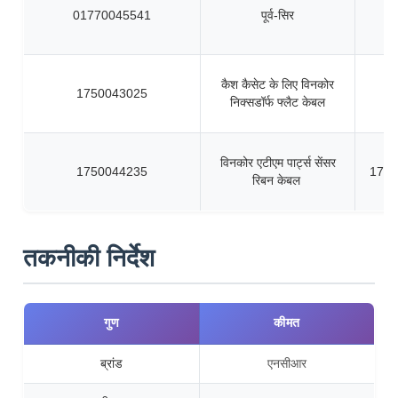
01770045541
पूर्व-सिर
कैश कैसेट के लिए विनकोर
1750043025
निक्सडॉर्फ फ्लैट केबल
विनकोर एटीएम पार्ट्स सेंसर
1750044235
1750
रिबन केबल
तकनीकी निर्देश
गुण
कीमत
ब्रांड
एनसीआर