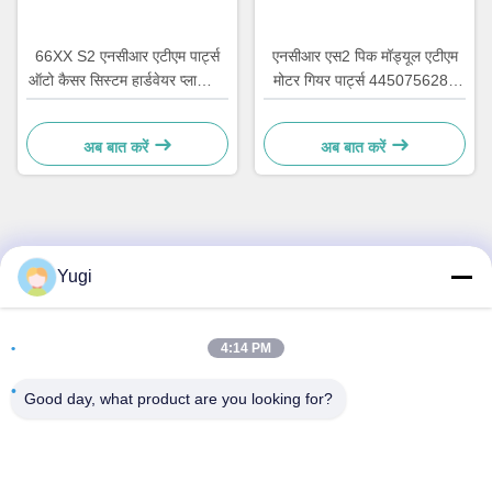
66XX S2 एनसीआर एटीएम पार्ट्स
एनसीआर एस2 पिक मॉड्यूल एटीएम
ऑटो कैसर सिस्टम हार्डवेयर प्लास्टिक
मोटर गियर पार्ट्स 4450756286
सी वापस खींचने वाला लॉक
OEM
4450759179
अब बात करें
अब बात करें
त्वरित संपर्क करें
Yugi
पता
4:14 PM
कक्ष 502, भवन 5, क्विडे रियल एस्टेट पार्क, नंबर 2-1, Xingye
EastRoad, Shunjiang सामुदायिक औद्योगिक पार्क, Beijiao Town,
Good day, what product are you looking for?
Foshan, Guangdong, चीन
टेलीफोन
0086-199-25600378