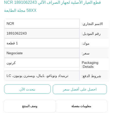
قطع الغيار الأصلية لجهاز الصراف الآلي 1891062243 NCR
58XX مجلة الطابعة
NCR
الاسم التجاري:
1891062243
رقم الموديل:
1 قطعة
موك:
Negociate
سعر:
Packaging
كرتون
Details:
ترينيداد وتوباغو، بايبال، ويسترن يونيون، LC
شروط الدفع:
احصل على أفضل سعر
نتحدث الآن
معلومات مفصلة
وصف المنتج