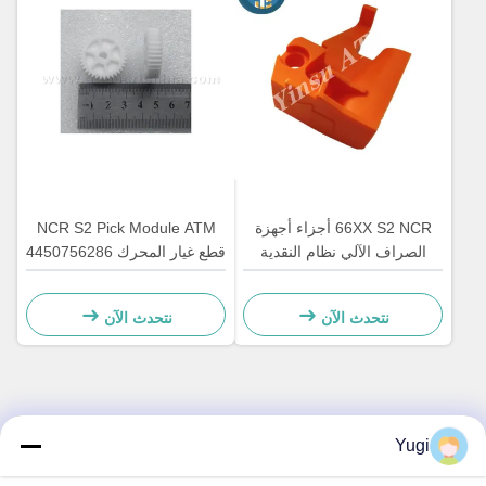
66XX S2 NCR أجزاء أجهزة
NCR S2 Pick Module ATM
الصراف الآلي نظام النقدية
قطع غيار المحرك 4450756286
الآلية الأجهزة البلاستيكية C
OEM
سحب القفل 4450759179
نتحدث الآن
نتحدث الآن
الاتصال السريع
Yugi