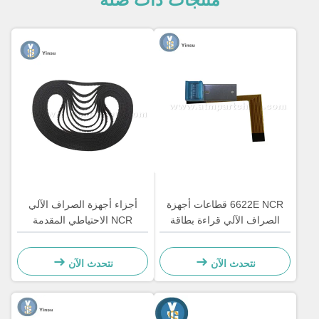
6622E NCR قطاعات أجهزة
أجزاء أجهزة الصراف الآلي
الصراف الآلي قراءة بطاقة
NCR الاحتياطي المقدمة
رأس المكونات إعادة التجديد
الوصول الأمامي حزام LVDT
4450544331
نتحدث الآن
نتحدث الآن