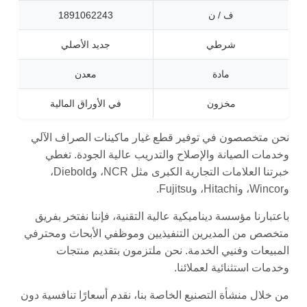
ف / ن
1891062243
شرطي
جديد الأصلي
مادة
معدن
مخزون
في الأوراق المالية
نحن متخصصون في توفير قطع غيار ماكينات الصراف الآلي
وخدمات الصيانة والإصلاح والتدريب عالية الجودة. تغطي
خبرتنا العلامات التجارية الكبرى مثل NCR، وDiebold،
وWincor، وHitachi، وFujitsu.
باعتبارنا مؤسسة ديناميكية عالية التقنية، فإننا نفتخر بفريق
متخصص من المديرين التنفيذيين وموظفي الأبحاث ومحترفي
المبيعات وفنيي الخدمة. نحن ملتزمون بتقديم منتجات
وخدمات استثنائية لعملائنا.
من خلال منشأة التصنيع الخاصة بنا، نقدم أسعارًا تنافسية دون