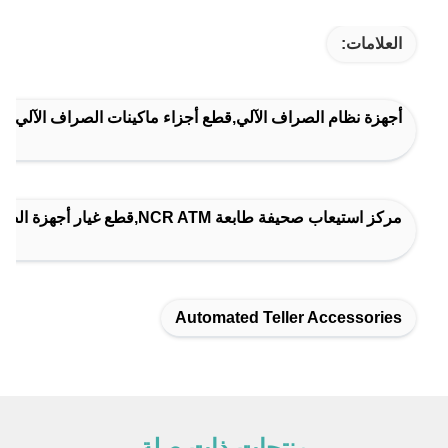
العلامات:
أجهزة نظام الصراف الآلي,قطع أجزاء ماكينات الصراف الآلي,م
مركز استيعاب صحيفة طابعة NCR ATM,قطع غيار أجهزة الصراف الآلي لـ NCR 58XX,NCR 1891062243 جوهر الطابعة
Automated Teller Accessories
منتجات ذات صلة