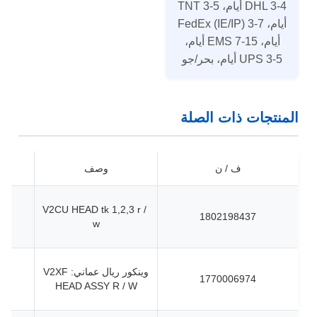
DHL 3-4 أيام، TNT 3-5
أيام، FedEx (IE/IP) 3-7
أيام، EMS 7-15 أيام،
UPS 3-5 أيام، بحر/جو
المنتجات ذات الصلة
ف / ن
وصف
V2CU HEAD tk 1,2,3 r /
1802198437
w
وينكور ريال عماني: V2XF
1770006974
HEAD ASSY R / W