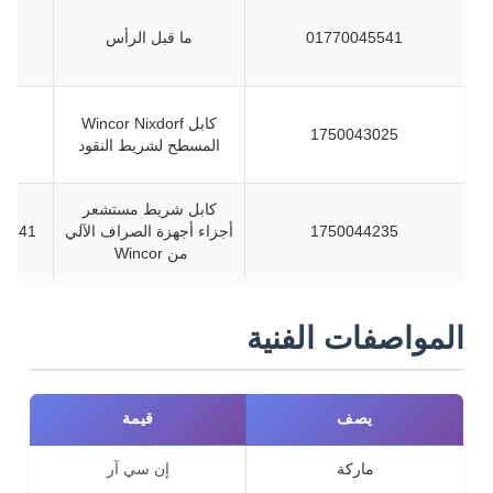
01770045541
ما قبل الرأس
كابل Wincor Nixdorf
1750043025
المسطح لشريط النقود
كابل شريط مستشعر
1750044235
أجزاء أجهزة الصراف الآلي
046900720
من Wincor
المواصفات الفنية
يصف
قيمة
ماركة
إن سي آر