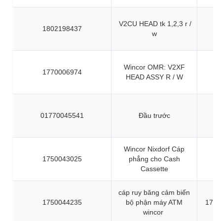
V2CU HEAD tk 1,2,3 r /
1802198437
w
Wincor OMR: V2XF
1770006974
HEAD ASSY R / W
01770045541
Đầu trước
Wincor Nixdorf Cáp
1750043025
phẳng cho Cash
Cassette
cáp ruy băng cảm biến
1750044235
bộ phận máy ATM
1750
wincor