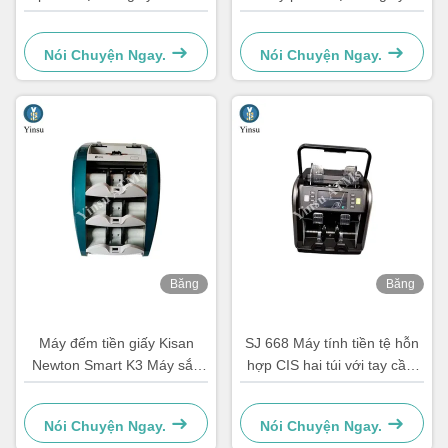
9200
Nói Chuyện Ngay.
Nói Chuyện Ngay.
Băng
Băng
hình
hình
Máy đếm tiền giấy Kisan
SJ 668 Máy tính tiền tệ hỗn
Newton Smart K3 Máy sắp
hợp CIS hai túi với tay cầm
xếp tiền giấy
tích hợp, tiền tệ in nhiệt, máy
tính pin tích hợp
Nói Chuyện Ngay.
Nói Chuyện Ngay.