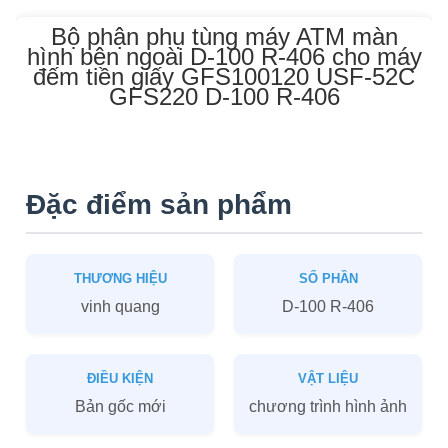
Bộ phận phụ tùng máy ATM màn
hình bên ngoài D-100 R-406 cho máy
đếm tiền giấy GFS100120 USF-52C
GFS220 D-100 R-406
Đặc điểm sản phẩm
THƯƠNG HIỆU
SỐ PHẦN
vinh quang
D-100 R-406
ĐIỀU KIỆN
VẬT LIỆU
Bản gốc mới
chương trình hình ảnh