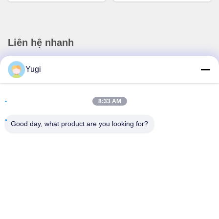
Liên hệ nhanh
Địa chỉ
Yugi
Phòng 502, Tòa nhà 5, Công viên bất động sản Qide, số 2-
1, Xingye EastRoad, Công viên công nghiệp cộng đồng
8:33 AM
Shunjiang, thị trấn Beijiao, Foshan, Quảng Đông, Trung
Quốc
Good day, what product are you looking for?
điện thoại
0086-199-25600378
E-mail
Yugi@atmpartchina.com