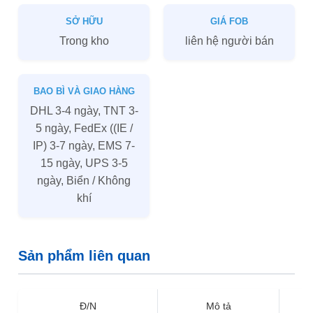
SỞ HỮU
GIÁ FOB
Trong kho
liên hệ người bán
BAO BÌ VÀ GIAO HÀNG
DHL 3-4 ngày, TNT 3-
5 ngày, FedEx ((IE /
IP) 3-7 ngày, EMS 7-
15 ngày, UPS 3-5
ngày, Biển / Không
khí
Sản phẩm liên quan
Đ/N
Mô tả