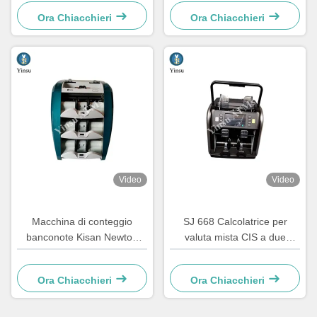
banconote YS 9200
Ora Chiacchieri
Ora Chiacchieri
Video
Video
Macchina di conteggio
SJ 668 Calcolatrice per
banconote Kisan Newton
valuta mista CIS a due
Smart K3
tasche con maniglia
integrata, stampa termica,
Ora Chiacchieri
Ora Chiacchieri
batteria integrata