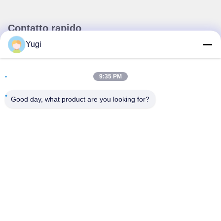
Contatto rapido
Yugi
Indirizzo
Camera 502, edificio 5, Qide Real Estate Park, n. 2-1,
9:35 PM
Xingye EastRoad, Shunjiang Community Industrial Park,
Beijiao Town, Foshan, Guangdong, Cina
Good day, what product are you looking for?
tel
0086-199-25600378
E-mail
Yugi@atmpartchina.com