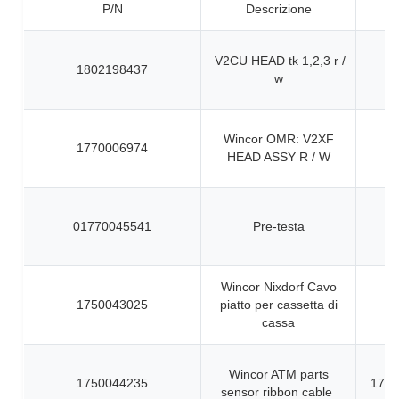
P/N
Descrizione
V2CU HEAD tk 1,2,3 r /
1802198437
w
Wincor OMR: V2XF
1770006974
HEAD ASSY R / W
01770045541
Pre-testa
Wincor Nixdorf Cavo
1750043025
piatto per cassetta di
cassa
Wincor ATM parts
1750044235
1750
sensor ribbon cable