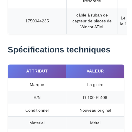
trésorerie
câble à ruban de
Le nu
1750044235
capteur de pièces de
le 17
Wincor ATM
Spécifications techniques
ATTRIBUT
VALEUR
Marque
La gloire
R/N
D-100 R-406
Conditionnel
Nouveau original
Matériel
Métal