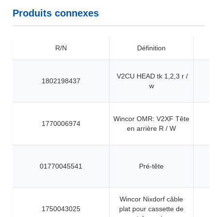
Produits connexes
R/N
Définition
V2CU HEAD tk 1,2,3 r /
1802198437
w
Wincor OMR: V2XF Tête
1770006974
en arrière R / W
01770045541
Pré-tête
Wincor Nixdorf câble
1750043025
plat pour cassette de