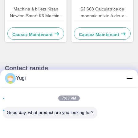
Machine à billets Kisan
SJ 668 Calculatrice de
Newton Smart K3 Machine
monnaie mixte à deux
de tri de billets
poches CIS avec poignée
intégrée, monnaie
Causez Maintenant
Causez Maintenant
d'impression thermique,
calculatrice à batterie
intégrée
Contact rapide
Yugi
Adresse
Chambre 502, bâtiment 5, parc immobilier Qide, n° 2-1, rue
7:03 PM
Xingye Est, parc industriel communautaire Shunjiang, ville
de Beijiao, Foshan, Guangdong, Chine
Good day, what product are you looking for?
Télégramme
0086-199-25600378