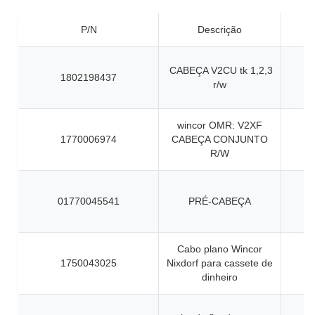
P/N
Descrição
CABEÇA V2CU tk 1,2,3
1802198437
r/w
wincor OMR: V2XF
1770006974
CABEÇA CONJUNTO
R/W
01770045541
PRÉ-CABEÇA
Cabo plano Wincor
1750043025
Nixdorf para cassete de
dinheiro