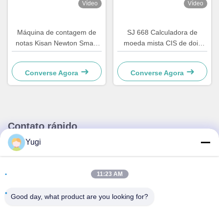
Vídeo
Vídeo
Máquina de contagem de
SJ 668 Calculadora de
notas Kisan Newton Smart
moeda mista CIS de dois
K3 Máquina de classificação
bolsos com alça
de notas bancárias
incorporada, moeda de
Converse Agora
Converse Agora
impressão térmica,
calculadora de bateria
incorporada
Contato rápido
Yugi
Endereço
Sala 502, Edifício 5, Qide Real Estate Park, n.o 2-1, Xingye
11:23 AM
EastRoad, Shunjiang Community Industrial Park, Beijiao
Town, Foshan, Guangdong, China
Good day, what product are you looking for?
telefone