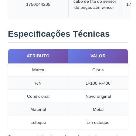
cabo de fita do sensor
1750044235
1750
de peças atm wincor
Especificações Técnicas
ATRIBUTO
VALOR
Marca
Glória
P/N
D-100 R-406
Condicional
Novo original
Material
Metal
Estoque
Em estoque