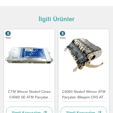
İlgili Ürünler
CTM Wincor Nixdorf Cineo
C4060 Nixdorf Wincor ATM
C4060 SE ATM Parçaları
Parçaları Bileşeni CRS ATS
Özel Elektronik 1750147868
Merkezileştirme Birimi AU
Modülü 1750134478
Şimdi Konuşalım.
Şimdi Konuşalım.