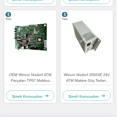
OEM Wincor Nixdorf ATM
Wincor Nixdorf 2050XE 24V
Parçaları TP07 Makbuz
ATM Makine Güç Tedarik
Yazıcısı Ana PCB
Parçası 01750069162
Denetleyicisi Tahta
1750069162
Şimdi Konuşalım.
Şimdi Konuşalım.
01750063547