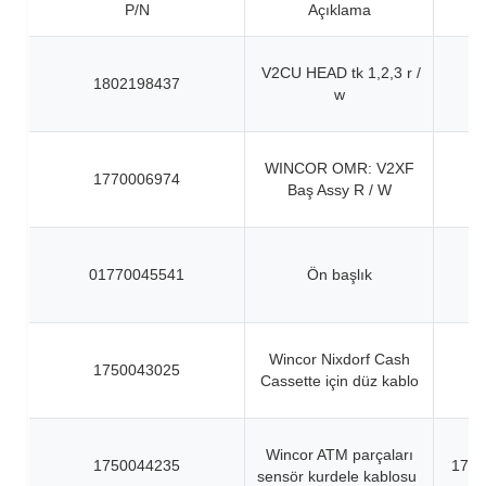
P/N
Açıklama
V2CU HEAD tk 1,2,3 r /
1802198437
w
WINCOR OMR: V2XF
1770006974
Baş Assy R / W
01770045541
Ön başlık
Wincor Nixdorf Cash
1750043025
Cassette için düz kablo
Wincor ATM parçaları
1750044235
1750
sensör kurdele kablosu