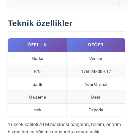
Teknik özellikler
ÖZELLIK
DEĞER
Marka
Wincor
P/N
1750248000-17
Şartlı
Yeni Orijinal
Malzeme
Metal
stok
Depoda
Yüksek kaliteli ATM makinesi parçaları, bakım, onarım
hizmetleri ve eğitim konusunda uzmanlaştık.