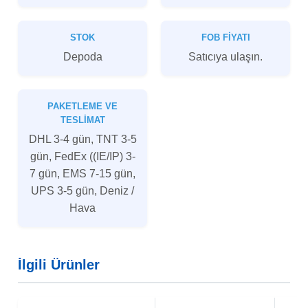
STOK
FOB FIYATI
Depoda
Satıcıya ulaşın.
PAKETLEME VE
TESLIMAT
DHL 3-4 gün, TNT 3-5
gün, FedEx ((IE/IP) 3-
7 gün, EMS 7-15 gün,
UPS 3-5 gün, Deniz /
Hava
İlgili Ürünler