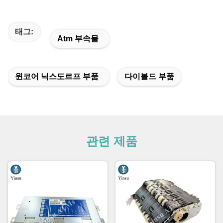
태그:
Atm 부속물
윈코어 닉스도르프 부품
다이볼드 부품
관련 제품