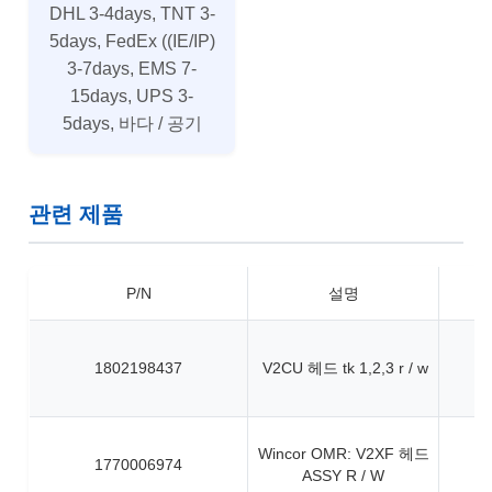
DHL 3-4days, TNT 3-
5days, FedEx ((IE/IP)
3-7days, EMS 7-
15days, UPS 3-
5days, 바다 / 공기
관련 제품
P/N
설명
1802198437
V2CU 헤드 tk 1,2,3 r / w
Wincor OMR: V2XF 헤드
1770006974
ASSY R / W