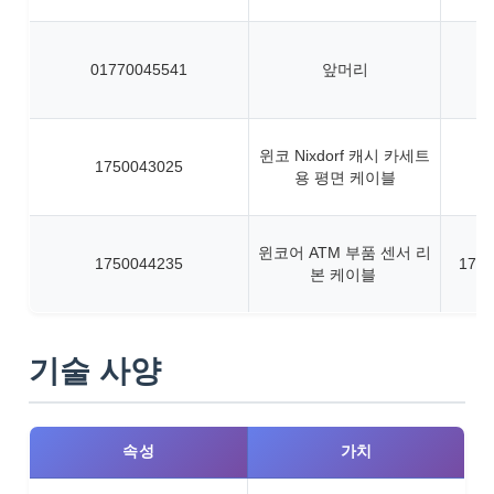
01770045541
앞머리
윈코 Nixdorf 캐시 카세트
1750043025
용 평면 케이블
윈코어 ATM 부품 센서 리
1750044235
1750
본 케이블
기술 사양
속성
가치