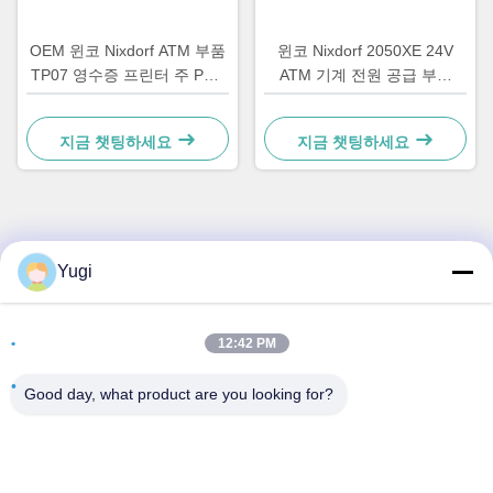
OEM 윈코 Nixdorf ATM 부품
윈코 Nixdorf 2050XE 24V
TP07 영수증 프린터 주 PCB
ATM 기계 전원 공급 부품
컨트롤러 보드 01750063547
01750069162 1750069162
지금 챗팅하세요
지금 챗팅하세요
빠른 연락
Yugi
주소
12:42 PM
방 502, 빌딩 5, 퀴데 부동산 공원, 2-1번지, 싱예 동로,
Shunjiang 커뮤니티 산업 공원, 베이지아오 타운, 포산, 광둥,
Good day, what product are you looking for?
중국
전화
0086-199-25600378