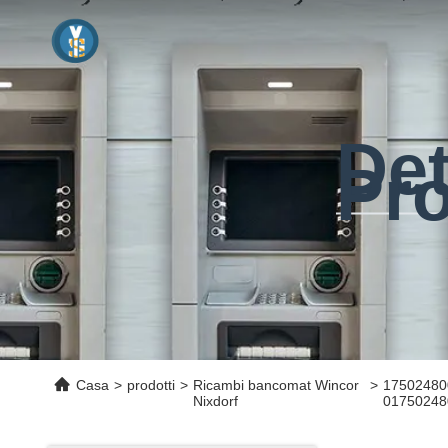
Det
Pro
Casa
>
prodotti
>
Ricambi bancomat Wincor
>
175024800
Nixdorf
017502480