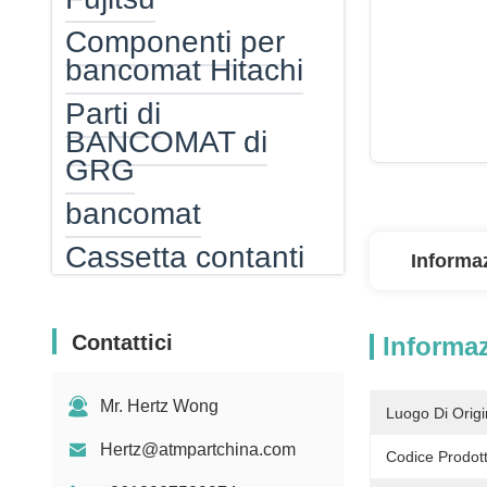
Componenti per
bancomat Hitachi
Parti di
BANCOMAT di
GRG
bancomat
Cassetta contanti
Informaz
ATM
ATM EPP
Contattici
Informaz
lettore di schede di
bancomat
Mr. Hertz Wong
Luogo Di Origi
Scaldabagno
Hertz@atmpartchina.com
Codice Prodott