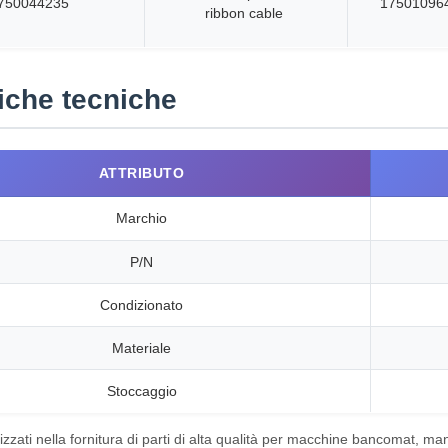
750044235
17501096
ribbon cable
iche tecniche
ATTRIBUTO
Marchio
P/N
Condizionato
Materiale
Stoccaggio
zzati nella fornitura di parti di alta qualità per macchine bancomat, ma