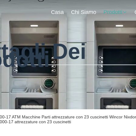
Casa
Chi Siamo
Prodotti
tagli Dei
dotti
0-17 ATM Macchine Parti attrezzature con 23 cuscinetti Wincor Nixdor
00-17 attrezzature con 23 cuscinetti