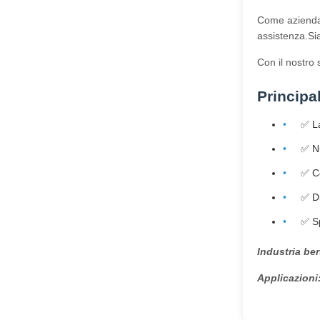
Come azienda d
assistenza.Sia
Con il nostro 
Principa
✅ La
✅ Nu
✅ Co
✅ Di
✅ Sp
Industria ber
Applicazioni