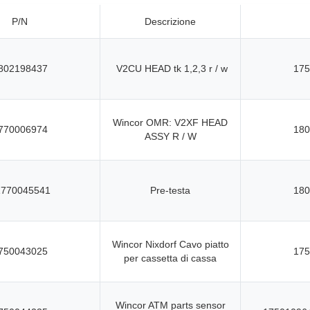
P/N
Descrizione
802198437
V2CU HEAD tk 1,2,3 r / w
175
Wincor OMR: V2XF HEAD
770006974
180
ASSY R / W
1770045541
Pre-testa
180
Wincor Nixdorf Cavo piatto
750043025
175
per cassetta di cassa
Wincor ATM parts sensor