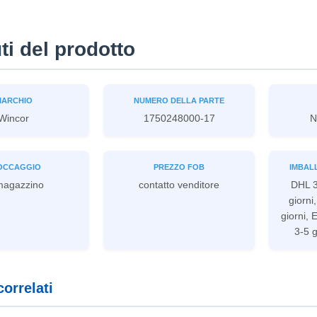
uti del prodotto
MARCHIO
NUMERO DELLA PARTE
Wincor
1750248000-17
N
OCCAGGIO
PREZZO FOB
IMBAL
magazzino
contatto venditore
DHL 3
giorni
giorni,
3-5 g
correlati