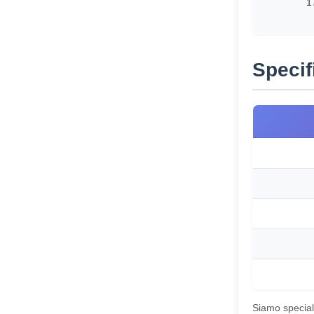
1
Specif
Siamo speciali