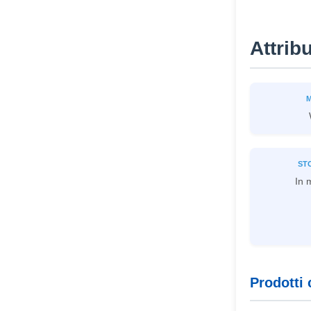
Attrib
ST
In 
Prodotti 