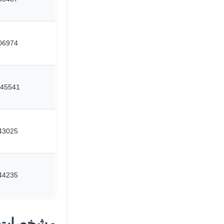
06974
45541
43025
44235
مشخصات 