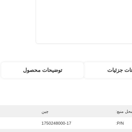
ات جزئیات
توضیحات محصول
حل منبع:
چین
1750248000-17
P/N: