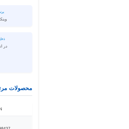
برند
وینک
ذخای
در ان
محصولات مرت
N
98437