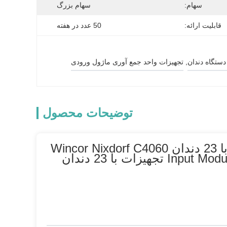
سهام:
سهام بزرگ
قابلیت ارائه:
50 عدد در هفته
, 
تجهیزات واحد جمع آوری ماژول ورودی
توضیحات محصول
1750248000-17 ATM ماشین قطعات ماشینی تجهیزات با 23 دندان Wincor Nixdorf C4060