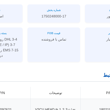
شماره بخش
ش
ور
1750248000-17
اص
ر
قیمت FOB
بسته ب
بار
تماس با فروشنده
دری
بط
P/
توضیحات
P/N
097621
V2CU HEAD tk 1،2،3 r / w
18021