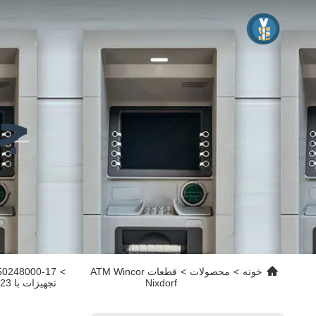
جز
خونه
>
محصولات
>
قطعات ATM Wincor
>
Nixdorf
تجهیزات با 23 دندان