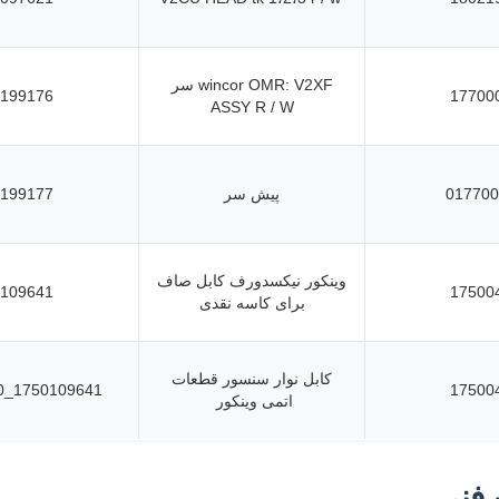
wincor OMR: V2XF سر
199176
17700
ASSY R / W
017700
پیش سر
199177
وینکور نیکسدورف کابل صاف
109641
17500
برای کاسه نقدی
کابل نوار سنسور قطعات
1750109641_8046900720
17500
اتمی وینکور
فنی