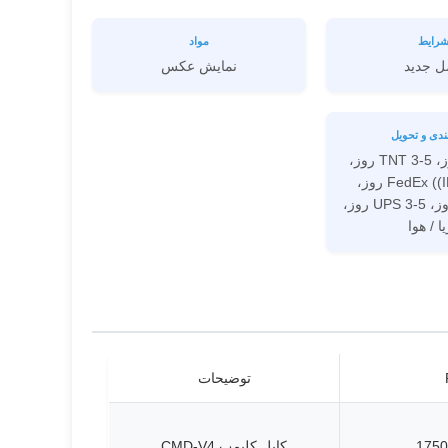
رایط
مواد
ل جدید
نمايش عکس
ندی و تحویل
DHL 3-4 روز، TNT 3-5 روز،
FedEx ((IE / IP) 3-7 روز،
EMS 7-15 روز، UPS 3-5 روز،
ا / هوا
توضیحات
1750
کابل کلیمپ CMD-V4