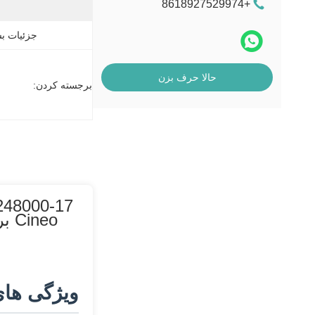
MEI
+8618927529974
دستگاه کارتخوان
جزئیات بس
حالا حرف بزن
برجسته کردن:
Cineo برای Input Module Collector Unit CRS 01750248000-17 تجهیزات با 23 دندان
ویژگی ها