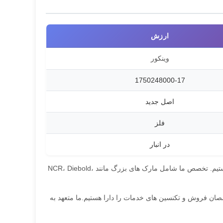
ارزش
وینکور
1750248000-17
اصل جدید
فلز
در انبار
ما متخصص در ارائه قطعات ماشین آلات ATM با کیفیت بالا، خدمات تعمیر و نگهداری و آموزش هستیم. تخصص ما شامل مارک های بزرگ مانند NCR، Diebold،
خصصان فروش و تکنسین های خدمات را دارا هستیم.ما متعهد به