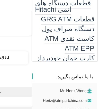
قطعات دستگاه های
اتمی Hitachi
قطعات GRG ATM
دستگاه صراف پول
کاست نقدی ATM
ATM EPP
کارت خوان خودپرداز
اطلاع
بخاری خودپرداز
دستگاه شمارش
با ما تماس بگیرید
اسکناس
Mr. Hertz Wong
قسمت های ضد بیل
م
Hertz@atmpartchina.com
قطعات گیرنده لایحه