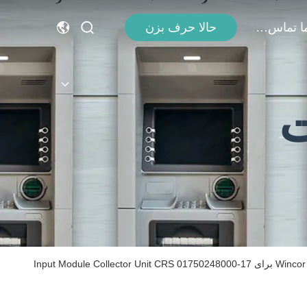
با ما تماس بگیرید
حالا حرف بزن
ت
1750248000-17 ATM ماشین قطعات ماشینی تجهیزات با 23 دندان Wincor Nixdorf C4060 Cineo برای Input Module Collector Unit CRS 01750248000-17