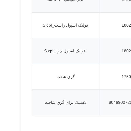
1802
فولیک اسپول راست_S cpl.
1802
فولیک اسپول چپ_S cpl
1750
گري شفت
لاستیک برای گري شافت