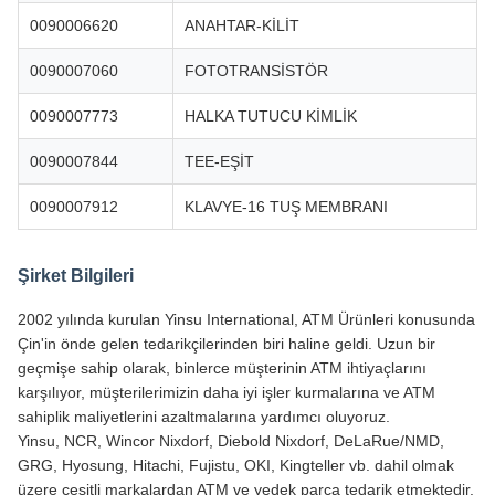
0090006620
ANAHTAR-KİLİT
0090007060
FOTOTRANSİSTÖR
0090007773
HALKA TUTUCU KİMLİK
0090007844
TEE-EŞİT
0090007912
KLAVYE-16 TUŞ MEMBRANI
Şirket Bilgileri
2002 yılında kurulan Yinsu International, ATM Ürünleri konusunda
Çin'in önde gelen tedarikçilerinden biri haline geldi. Uzun bir
geçmişe sahip olarak, binlerce müşterinin ATM ihtiyaçlarını
karşılıyor, müşterilerimizin daha iyi işler kurmalarına ve ATM
sahiplik maliyetlerini azaltmalarına yardımcı oluyoruz.
Yinsu, NCR, Wincor Nixdorf, Diebold Nixdorf, DeLaRue/NMD,
GRG, Hyosung, Hitachi, Fujistu, OKI, Kingteller vb. dahil olmak
üzere çeşitli markalardan ATM ve yedek parça tedarik etmektedir.