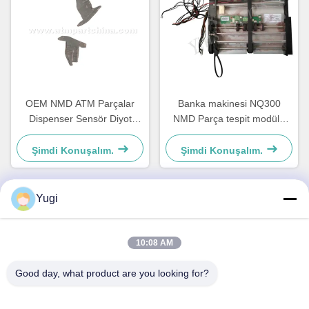
OEM NMD ATM Parçalar
Banka makinesi NQ300
Dispenser Sensör Diyot
NMD Parça tespit modülü
Sahibi A001486
A011263 Bankacılık
ekipmanları için
Şimdi Konuşalım.
Şimdi Konuşalım.
Yugi
Hızlı İletişim
10:08 AM
Adres
Good day, what product are you looking for?
Oda 502, Bina 5, Qide Gayrimenkul Parkı, 2-1, Xingye
EastRoad, Shunjiang Topluluk Sanayi Parkı, Beijiao Şehri,