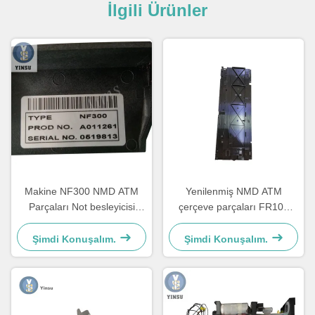
İlgili Ürünler
Makine NF300 NMD ATM
Yenilenmiş NMD ATM
Parçaları Not besleyicisi
çerçeve parçaları FR101
A011261 Kiosk Oyun
Sağ Glory Delarue Talaris
Makinesi için
A006322
Şimdi Konuşalım.
Şimdi Konuşalım.