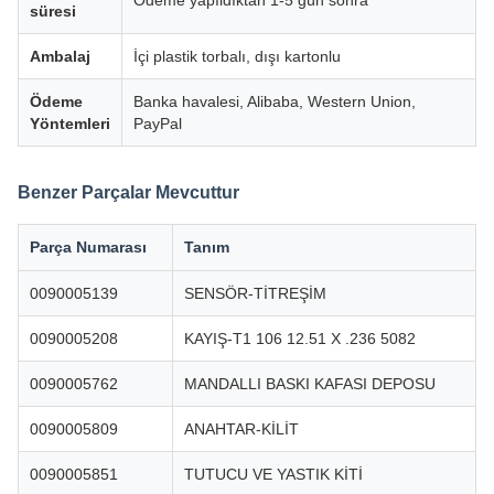
Ödeme yapıldıktan 1-5 gün sonra
süresi
Ambalaj
İçi plastik torbalı, dışı kartonlu
Ödeme
Banka havalesi, Alibaba, Western Union,
Yöntemleri
PayPal
Benzer Parçalar Mevcuttur
Parça Numarası
Tanım
0090005139
SENSÖR-TİTREŞİM
0090005208
KAYIŞ-T1 106 12.51 X .236 5082
0090005762
MANDALLI BASKI KAFASI DEPOSU
0090005809
ANAHTAR-KİLİT
0090005851
TUTUCU VE YASTIK KİTİ