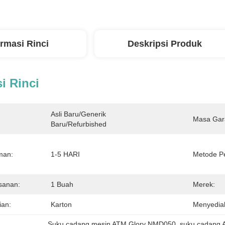
ormasi Rinci
Deskripsi Produk
i Rinci
Asli Baru/generik 
Masa Gar
Baru/refurbished
man:
1-5 HARI
Metode P
sanan:
1 Buah
Merek:
ian:
Karton
Menyedia
Suku cadang mesin ATM Glory NMD050
, 
suku cadang 