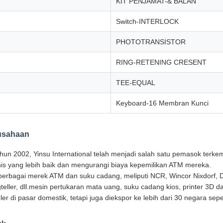
KIT PENJAMAT-& BALAN
Switch-INTERLOCK
PHOTOTRANSISTOR
RING-RETENING CRESENT
TEE-EQUAL
Keyboard-16 Membran Kunci
rusahaan
ahun 2002, Yinsu International telah menjadi salah satu pemasok te
s yang lebih baik dan mengurangi biaya kepemilikan ATM mereka.
erbagai merek ATM dan suku cadang, meliputi NCR, Wincor Nixdorf, 
ngteller, dll.mesin pertukaran mata uang, suku cadang kios, printer 3D
ler di pasar domestik, tetapi juga diekspor ke lebih dari 30 negara sep