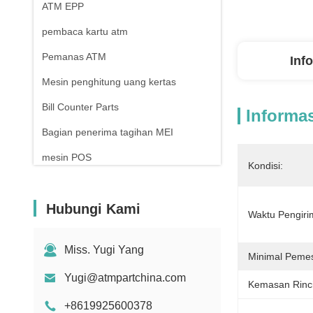
ATM EPP
pembaca kartu atm
Pemanas ATM
Inf
Mesin penghitung uang kertas
Bill Counter Parts
Informas
Bagian penerima tagihan MEI
mesin POS
Kondisi:
Hubungi Kami
Waktu Pengiri
Miss. Yugi Yang
Minimal Peme
Yugi@atmpartchina.com
Kemasan Rinc
+8619925600378