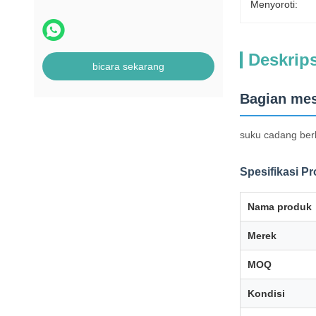
Menyoroti:
Deskrip
bicara sekarang
Bagian mes
suku cadang berk
Spesifikasi P
Nama produk
Merek
MOQ
Kondisi