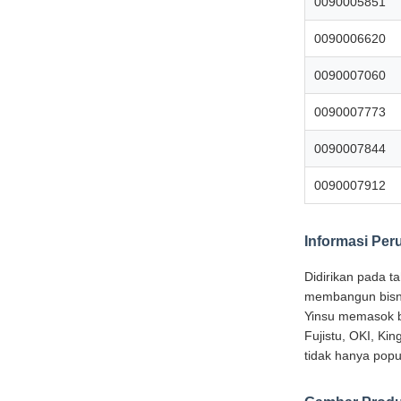
0090005851
0090006620
0090007060
0090007773
0090007844
0090007912
Informasi Pe
Didirikan pada t
membangun bisni
Yinsu memasok b
Fujistu, OKI, Ki
tidak hanya popu