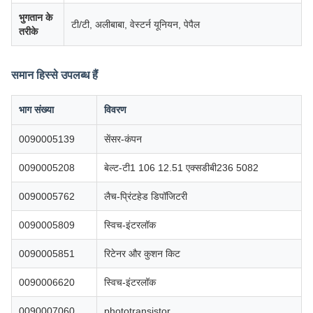
भुगतान के
टी/टी, अलीबाबा, वेस्टर्न यूनियन, पेपैल
तरीके
समान हिस्से उपलब्ध हैं
भाग संख्या
विवरण
0090005139
सेंसर-कंपन
0090005208
बेल्ट-टी1 106 12.51 एक्सडीबी236 5082
0090005762
लैच-प्रिंटहेड डिपॉजिटरी
0090005809
स्विच-इंटरलॉक
0090005851
रिटेनर और कुशन किट
0090006620
स्विच-इंटरलॉक
0090007060
phototransistor