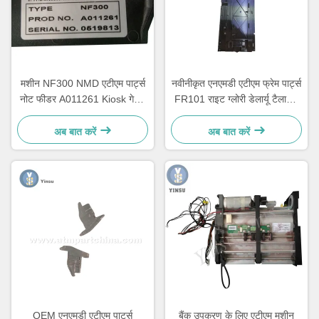
मशीन NF300 NMD एटीएम पार्ट्स
नवीनीकृत एनएमडी एटीएम फ्रेम पार्ट्स
नोट फीडर A011261 Kiosk गेमिंग
FR101 राइट ग्लोरी डेलार्यू टैलारिस
मशीन के लिए
A006322
अब बात करें
अब बात करें
OEM एनएमडी एटीएम पार्ट्स
बैंक उपकरण के लिए एटीएम मशीन