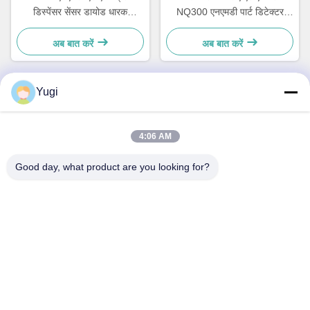
डिस्पेंसर सेंसर डायोड धारक
NQ300 एनएमडी पार्ट डिटेक्टर
A001486
मॉड्यूल A011263
अब बात करें
अब बात करें
Yugi
त्वरित संपर्क करें
4:06 AM
पता
Good day, what product are you looking for?
कक्ष 502, भवन 5, क्विडे रियल एस्टेट पार्क, नंबर 2-1, Xingye
EastRoad, Shunjiang सामुदायिक औद्योगिक पार्क, Beijiao Town,
Foshan, Guangdong, चीन
टेलीफोन
0086-199-25600378
ई-मेल
Yugi@atmpartchina.com