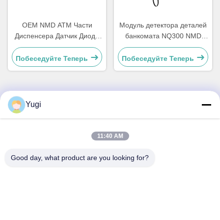
OEM NMD ATM Части
Модуль детектора деталей
Диспенсера Датчик Диода
банкомата NQ300 NMD
A001486
A011263 для банковского
оборудования
Побеседуйте Теперь
Побеседуйте Теперь
Yugi
Быстрый контакт
Адрес
11:40 AM
Комната 502, здание 5, парк недвижимости Qide, No 2-1,
Good day, what product are you looking for?
Xingye EastRoad, промышленный парк сообщества
Shunjiang, город Бейцзяо, город Фошань, Гуандун, Китай
Телефон
0086-199-25600378