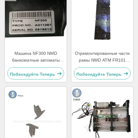
Машина NF300 NMD
Отремонтированные части
банкоматные автоматы
рамы NMD ATM FR101
Части Заметка питатель
Правая слава Delarue
A011261 Для киоска
Talaris A006322
Побеседуйте Теперь
Побеседуйте Теперь
игровой машины