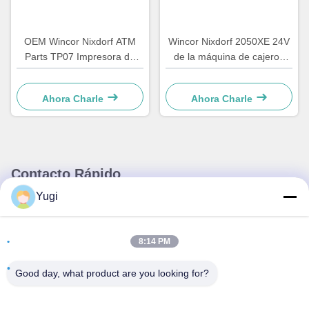
OEM Wincor Nixdorf ATM
Wincor Nixdorf 2050XE 24V
Parts TP07 Impresora de
de la máquina de cajeros
recibos Junta de control de
automáticos de la fuente de
PCB principal 01750063547
alimentación de piezas
Ahora Charle
Ahora Charle
01750069162 1750069162
Contacto Rápido
Yugi
Dirección
Habitación 502, Edificio 5, Parque inmobiliario Qide, No. 2-1,
8:14 PM
Xingye EastRoad, Parque industrial comunitario Shunjiang,
ciudad de Beijiao, Foshan, Guangdong, China
Good day, what product are you looking for?
Tel