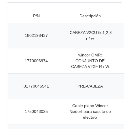
P/N
Descripción
CABEZA V2CU tk 1,2,3
1802198437
r / w
wincor OMR:
1770006974
CONJUNTO DE
CABEZA V2XF R / W
01770045541
PRE-CABEZA
Cable plano Wincor
1750043025
Nixdorf para casete de
efectivo