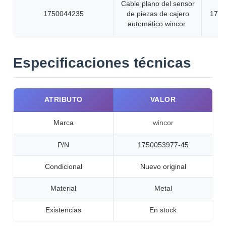
Cable plano del sensor
1750044235
de piezas de cajero
1750
automático wincor
Especificaciones técnicas
ATRIBUTO
VALOR
Marca
wincor
P/N
1750053977-45
Condicional
Nuevo original
Material
Metal
Existencias
En stock