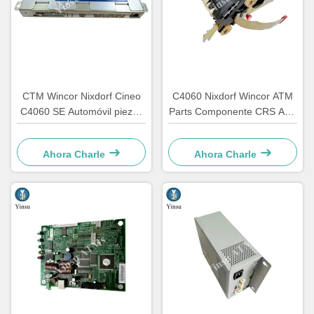
CTM Wincor Nixdorf Cineo
C4060 Nixdorf Wincor ATM
C4060 SE Automóvil piezas
Parts Componente CRS ATS
electrónicas especiales
Unidad de centralización AU
1750147868
módulo 1750134478
Ahora Charle
Ahora Charle