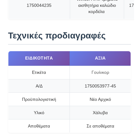
1750044235
αισθητήρα καλώδιο
1750
κορδέλα
Τεχνικές προδιαγραφές
ΕΙΔΙΚΌΤΗΤΑ
ΑΞΊΑ
Ετικέτα
Γουίνκορ
Α/Δ
1750053977-45
Προϋπολογιστική
Νέο Αρχικό
Υλικό
Χάλυβα
Αποθέματα
Σε αποθέματα