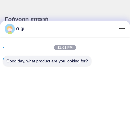
Γρήγορη επαφή
Yugi
Διεύθυνση
Δωμάτιο 502, κτίριο 5, Κίνημα Ακινήτων Qide, αριθ. 2-1,
11:01 PM
Xingye EastRoad, Shunjiang Community Industrial Park,
πόλη Beijiao, Foshan, Guangdong, Κίνα
Good day, what product are you looking for?
τηλ
0086-199-25600378
E-mail
Yugi@atmpartchina.com