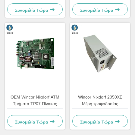
1750147868
Μοντέλο 1750134478
Συνομιλία Τώρα
Συνομιλία Τώρα
OEM Wincor Nixdorf ATM
Wincor Nixdorf 2050XE
Τμήματα TP07 Πίνακας
Μέρη τροφοδοσίας
ελέγχου κύριας συσκευής
ηλεκτρικής ενέργειας
εκτύπωσης
μηχανών ATM 24V
Συνομιλία Τώρα
Συνομιλία Τώρα
01750069162 1750069162