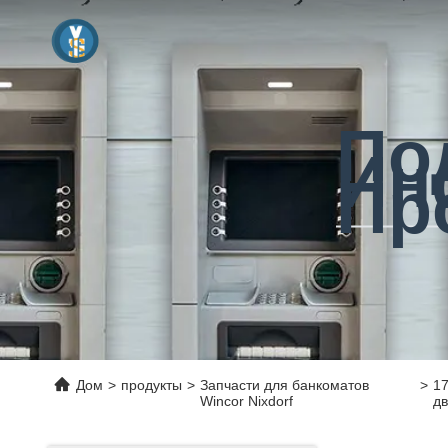
По
Ин
Пр
Дом
>
продукты
>
Запчасти для банкоматов
>
1
Wincor Nixdorf
дв