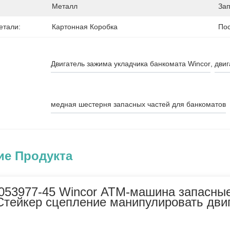
Металл
Зап
етали:
Картонная Коробка
Пос
Двигатель зажима укладчика банкомата Wincor
, 
двиг
медная шестерня запасных частей для банкоматов
ие Продукта
053977-45 Wincor АТМ-машина запасные
Стейкер сцепление манипулировать дви