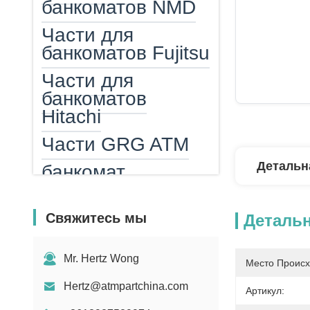
банкоматов NMD
Части для
банкоматов Fujitsu
Части для
банкоматов
Hitachi
Части GRG ATM
Детальн
банкомат
Кассета для
банкомата
Свяжитесь мы
Деталь
Амп Эпп
Mr. Hertz Wong
Место Происх
читатель карты
ATM
Hertz@atmpartchina.com
Артикул: