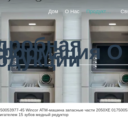
Дом
О Нас
Продукты
дробная
формация О
одукции
750053977-45 Wincor АТМ-машина запасные части 2050XE 0175005
игателем 15 зубов медный редуктор