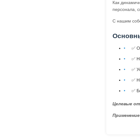
Как динамич
персонала, с
С нашим соб
Основн
✅ О
✅ Н
✅ У
✅ Н
✅ Б
Целевые от
Применение