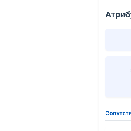
Атриб
Сопутст