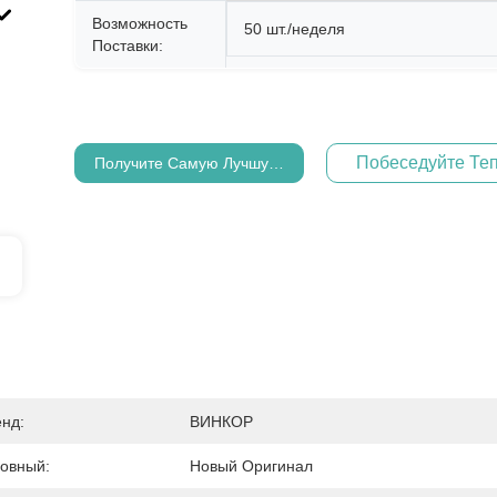
Возможность
50 шт./неделя
Поставки:
Побеседуйте Те
Получите Самую Лучшую Цену
нд:
ВИНКОР
овный:
Новый Оригинал