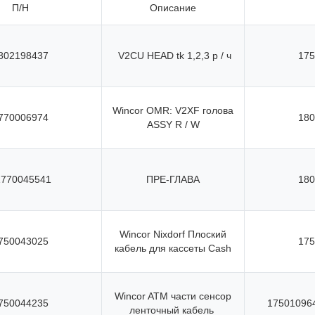
П/Н
Описание
802198437
V2CU HEAD tk 1,2,3 р / ч
175
Wincor OMR: V2XF голова
770006974
180
ASSY R / W
1770045541
ПРЕ-ГЛАВА
180
Wincor Nixdorf Плоский
750043025
175
кабель для кассеты Cash
Wincor ATM части сенсор
750044235
17501096
ленточный кабель