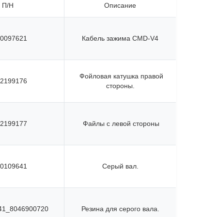
П/Н
Описание
0097621
Кабель зажима CMD-V4
Фойловая катушка правой
2199176
стороны.
2199177
Файлы с левой стороны
0109641
Серый вал.
41_8046900720
Резина для серого вала.