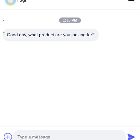
クイックコンタクト
住所
1:38 PM
客室502 建物5 キード不動産公園 2-1号 シンギエ東路 シュン
Good day, what product are you looking for?
ジアン地域産業公園 ベイジアオ町 フォシャン州 広東
テレ
0086-199-25600378
電子メール
Yugi@atmpartchina.com
プライバシーポリシー規約
|
地図
| 中国の良質 ATM機械の部
品 メーカー。Copyright© 2026 Guangzhou Yinsu Electronic