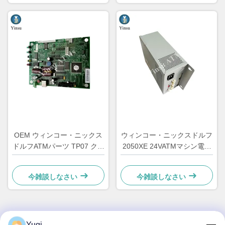
OEM ウィンコー・ニックス
ウィンコー・ニックスドルフ
ドルフATMパーツ TP07 クリ
2050XE 24VATMマシン電源
プトプリンター メインPCB
部品 01750069162
コントローラボード
1750069162
今雑談しなさい
今雑談しなさい
01750063547
Yugi