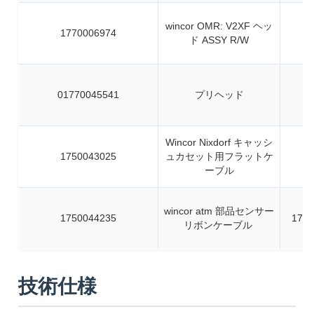
wincor OMR: V2XF ヘッ
1770006974
ド ASSY R/W
01770045541
プリヘッド
Wincor Nixdorf キャッシ
1750043025
ュカセット用フラットケ
ーブル
wincor atm 部品センサー
1750044235
1750
リボンケーブル
技術仕様