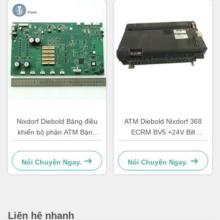
Nixdorf Diebold Bảng điều
ATM Diebold Nixdorf 368
khiển bộ phận ATM Bảng
ECRM BV5 +24V Bill
chính CCA Discovery
Acceptor Validator Phần
49242480000B
49238415000A
Nói Chuyện Ngay.
Nói Chuyện Ngay.
Liên hệ nhanh