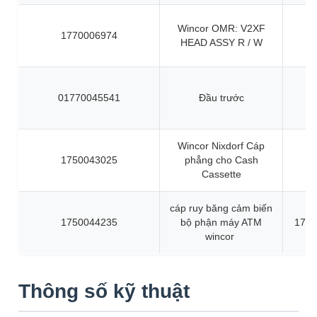
Wincor OMR: V2XF
1770006974
HEAD ASSY R / W
01770045541
Đầu trước
Wincor Nixdorf Cáp
1750043025
phẳng cho Cash
Cassette
cáp ruy băng cảm biến
1750044235
bộ phận máy ATM
1750
wincor
Thông số kỹ thuật