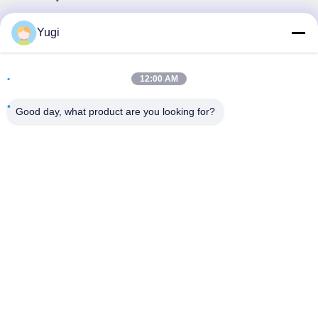
Địa chỉ
Yugi
Phòng 502, Tòa nhà 5, Công viên bất động sản Qide, số 2-
1, Xingye EastRoad, Công viên công nghiệp cộng đồng
12:00 AM
Shunjiang, thị trấn Beijiao, Foshan, Quảng Đông, Trung
Quốc
Good day, what product are you looking for?
điện thoại
0086-199-25600378
E-mail
Yugi@atmpartchina.com
Chính sách bảo mật
|
Sơ đồ trang web
| Trung Quốc Chất