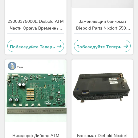
29008375000E Diebold ATM
Заменяющий банкомат
Части Opteva Временный
Diebold Parts Nixdorf 5500
ремень Транспортный
AFD 445T Транспортный
ремень 67T
ремень 2900837500AH
Побеседуйте Теперь
Побеседуйте Теперь
Никсдорф Диболд АТМ
Банкомат Diebold Nixdorf