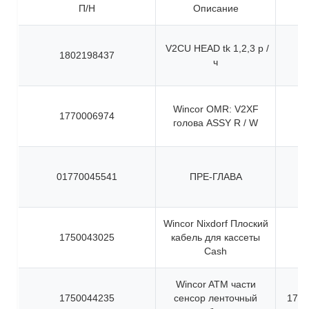
П/Н
Описание
V2CU HEAD tk 1,2,3 р /
1802198437
ч
Wincor OMR: V2XF
1770006974
голова ASSY R / W
01770045541
ПРЕ-ГЛАВА
Wincor Nixdorf Плоский
1750043025
кабель для кассеты
Cash
Wincor ATM части
1750044235
сенсор ленточный
1750