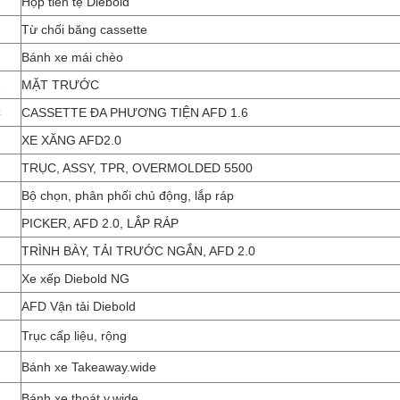
Hộp tiền tệ Diebold
Từ chối băng cassette
Bánh xe mái chèo
MẶT TRƯỚC
C
CASSETTE ĐA PHƯƠNG TIỆN AFD 1.6
XE XĂNG AFD2.0
TRỤC, ASSY, TPR, OVERMOLDED 5500
Bộ chọn, phân phối chủ động, lắp ráp
PICKER, AFD 2.0, LẮP RÁP
TRÌNH BÀY, TẢI TRƯỚC NGẮN, AFD 2.0
Xe xếp Diebold NG
AFD Vận tải Diebold
Trục cấp liệu, rộng
Bánh xe Takeaway.wide
Bánh xe thoát y.wide