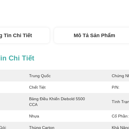
 Tin Chi Tiết
Mô Tả Sản Phẩm
n Chi Tiết
Trung Quốc
Chứng N
Chết Tiệt
P/N:
Bảng Điều Khiển Diebold 5500 
Tình Trạ
CCA
Nhựa
Cổ Phần:
Gói:
Thùng Carton
Khả Năng