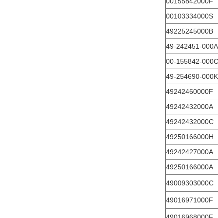
00155842000F
00103334000S
49225245000B
49-242451-000A
00-155842-000
49-254690-000K
49242460000F
49242432000A
49242432000C
49250166000H
49242427000A
49250166000A
49009303000C
49016971000F
49016968000F