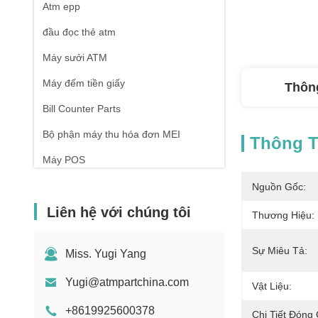
Atm epp
đầu đọc thẻ atm
Máy sưởi ATM
Máy đếm tiền giấy
Thông
Bill Counter Parts
Bộ phận máy thu hóa đơn MEI
Thông Ti
Máy POS
Nguồn Gốc:
Liên hệ với chúng tôi
Thương Hiệu:
Sự Miêu Tả:
Miss. Yugi Yang
Yugi@atmpartchina.com
Vật Liệu:
+8619925600378
Chi Tiết Đóng 