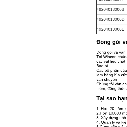
49204013000B
49204013000D
49204013000E
Đóng gói v
Đóng gói và vận
Tại Wincor, chún
các vật liệu chấ
Bao bì
Các bộ phận của 
làm bằng bìa cứn
vận chuyển
Chúng tôi vận ch
hiểm, đồng thời 
Tại sao bạ
1. Hơn 20 năm k
2.Hơn 10.000 mô
3. Xây dựng nhà
4. Quản lý và k
5.Cung cấp giải 