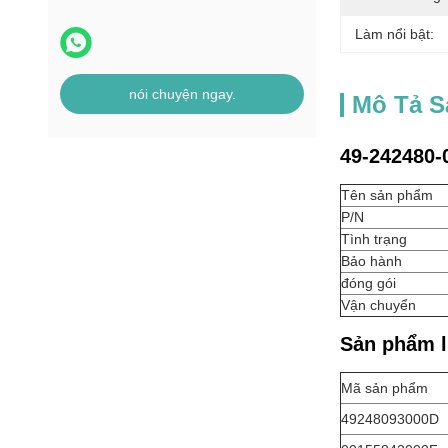
Làm nổi bật:
nói chuyện ngay.
Mô Tả 
49-242480-
Tên sản phẩm
P/N
Tình trạng
Bảo hành
đóng gói
Vận chuyển
Sản phẩm l
Mã sản phẩm
49248093000D