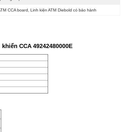
ATM CCA board
, 
Linh kiện ATM Diebold có bảo hành
u khiển CCA 49242480000E