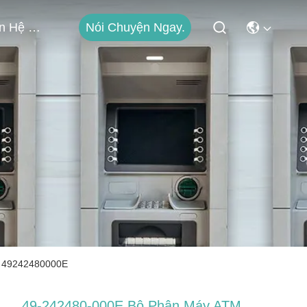
Nói Chuyện Ngay.
Liên Hệ Với Chúng Tôi
n 49242480000E
49-242480-000E Bộ Phận Máy ATM