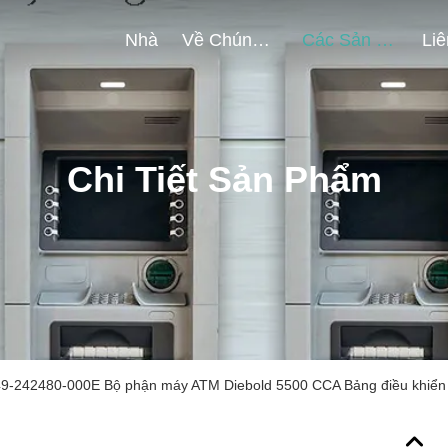
Nhà
Về Chúng Tôi
Các Sản Phẩm
Chi Tiết Sản Phẩm
49-242480-000E Bộ phận máy ATM Diebold 5500 CCA Bảng điều khiể