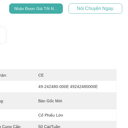
Nói Chuyện Ngay.
Nhận Được Giá Tốt Nhất
hận:
CE
49-242480-000E 49242480000E
ng:
Bản Gốc Mới
Cổ Phiếu Lớn
 Cung Cấp:
50 Cái/tuần