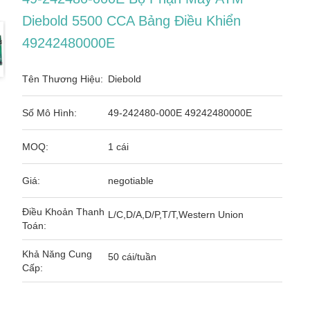
Diebold 5500 CCA Bảng Điều Khiển
49242480000E
Tên Thương Hiệu:
Diebold
Số Mô Hình:
49-242480-000E 49242480000E
MOQ:
1 cái
Giá:
negotiable
Điều Khoản Thanh
L/C,D/A,D/P,T/T,Western Union
Toán:
Khả Năng Cung
50 cái/tuần
Cấp: