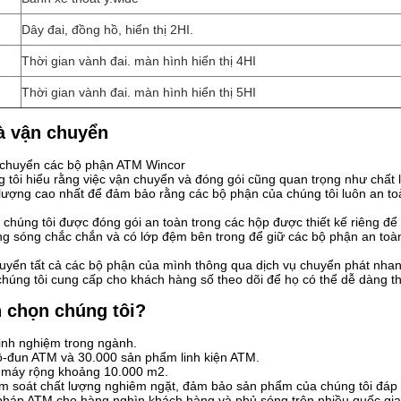
Dây đai, đồng hồ, hiển thị 2HI.
Thời gian vành đai. màn hình hiển thị 4HI
Thời gian vành đai. màn hình hiển thị 5HI
à vận chuyển
 chuyển các bộ phận ATM Wincor
g tôi hiểu rằng việc vận chuyển và đóng gói cũng quan trọng như chất
t lượng cao nhất để đảm bảo rằng các bộ phận của chúng tôi luôn an to
chúng tôi được đóng gói an toàn trong các hộp được thiết kế riêng để
g sóng chắc chắn và có lớp đệm bên trong để giữ các bộ phận an toà
uyển tất cả các bộ phận của mình thông qua dịch vụ chuyển phát nhanh
chúng tôi cung cấp cho khách hàng số theo dõi để họ có thể dễ dàng t
n chọn chúng tôi?
inh nghiệm trong ngành.
-đun ATM và 30.000 sản phẩm linh kiện ATM.
 máy rộng khoảng 10.000 m2.
iểm soát chất lượng nghiêm ngặt, đảm bảo sản phẩm của chúng tôi đáp
pháp ATM cho hàng nghìn khách hàng và phủ sóng trên nhiều quốc gia