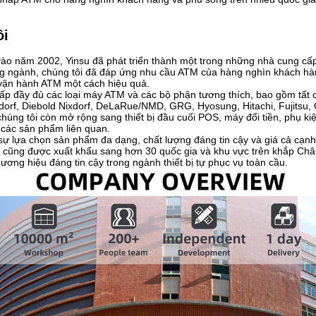
ôi
ào năm 2002, Yinsu đã phát triển thành một trong những nhà cung cấp
 ngành, chúng tôi đã đáp ứng nhu cầu ATM của hàng nghìn khách hàng
 vận hành ATM một cách hiệu quả.
ấp đầy đủ các loại máy ATM và các bộ phận tương thích, bao gồm tất 
orf, Diebold Nixdorf, DeLaRue/NMD, GRG, Hyosung, Hitachi, Fujitsu, 
húng tôi còn mở rộng sang thiết bị đầu cuối POS, máy đổi tiền, phụ kiệ
 các sản phẩm liên quan.
sự lựa chọn sản phẩm đa dạng, chất lượng đáng tin cậy và giá cả cạnh 
và cũng được xuất khẩu sang hơn 30 quốc gia và khu vực trên khắp C
ương hiệu đáng tin cậy trong ngành thiết bị tự phục vụ toàn cầu.