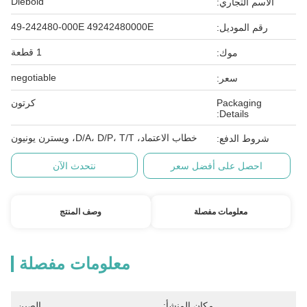
Diebold
الاسم التجاري:
49-242480-000E 49242480000E
رقم الموديل:
1 قطعة
موك:
negotiable
سعر:
Packaging
كرتون
Details:
خطاب الاعتماد، D/A، D/P، T/T، ويسترن يونيون
شروط الدفع:
احصل على أفضل سعر
نتحدث الآن
معلومات مفصلة
وصف المنتج
معلومات مفصلة
مكان المنشأ:
الصين