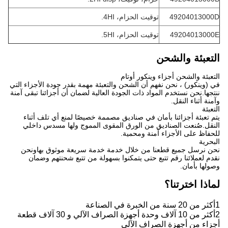
49204013000D
توقيت الحزام، 4HI.
49204013000E
توقيت الحزام، 5HI.
التعبئة والشحن
التعبئة والشحن أجزاء وينكور أوتام
في (وينكور) ، نحن نفهم أن الشحن والتعبئة مهمة بقدر جودة الأجزاء التي
ننتجها.نحن نستخدم المواد ذات الجودة العالية لضمان أن أجزائنا تبقى آمنة
وآمنة أثناء النقل.
التعبئة
يتم تعبئة أجزائنا بأمان في صناديق مصممة خصيصًا لمنع أي تلف أثناء
النقل.صُنعت الصناديق من الورق المقوى المموج ولها مسدس داخلي
للحفاظ على الأجزاء آمنة ومحمية.
البحرية
نحن نرسل جميع قطعنا من خلال خدمة خدمة سريعة موثوق بهاونحن
نقدم لعملائنا رقم تتبع حتى يتمكنوا بسهولة من تتبع شحنتهم وضمان
وصولها بأمان.
لماذا اخترتنا؟
1أكثر من 20 سنة من الخبرة في الصناعة
2أكثر من 10 آلاف وحدة أجهزة الصراف الآلي و 30 آلاف قطعة
أجزاء من أجهزة الصراف الآلي