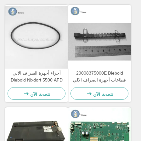
29008375000E Diebold
أجزاء أجهزة الصراف الآلي
قطاعات أجهزة الصراف الآلي
Diebold Nixdorf 5500 AFD
Opteva حزام التوقيت حزام
445T حزام النقل
النقل 67T
2900837500AH
نتحدث الآن
نتحدث الآن