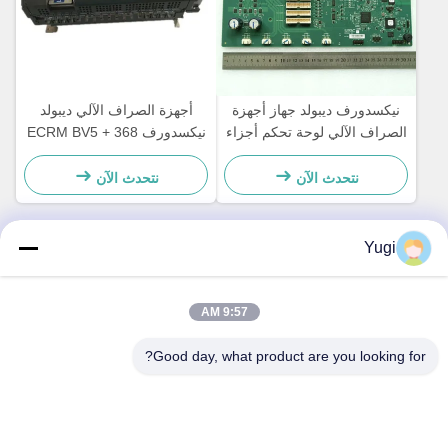
نيكسدورف ديبولد جهاز أجهزة
أجهزة الصراف الآلي ديبولد
الصراف الآلي لوحة تحكم أجزاء
نيكسدورف 368 ECRM BV5 +
لوحة رئيسية CCA Discovery
24V فاتورة المقبولة أجزاء
49242480000B
المصادق 49238415000A
نتحدث الآن
نتحدث الآن
Yugi
الاتصال السريع
9:57 AM
العنوان
Good day, what product are you looking for?
الغرفة 502، المبنى 5، حديقة قيد العقارية، رقم 2-1، شارع شينغيه
الشرقية، حديقة شنجيانج المجتمعية الصناعية، مدينة بيجيا، فوشان،
غوانغدونغ، الصين
تيل