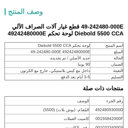
وصف المنتج
49-242480-000E قطع غيار آلات الصراف الآلي
Diebold 5500 CCA لوحة تحكم 49242480000E
اسم المنتج
لوحة تحكم Diebold 5500 CCA
المبلغ
49-242480-000E 49242480000E
الحالة
جديد الأصلي / تم تجديده
الضمان
90 يوما
التعبئة
داخل مع كيس بلاستيكي، خارج مع الكرتون
التسليم
3-5 أيام بعد الدفع
منتجات ذات صلة
رقم الجزء
الوصف
49248093000D
المُقدّم، (بوش بلات) (5500)
00155842000F
كاسيت العملات
00103334000S
رفض الكاسيت