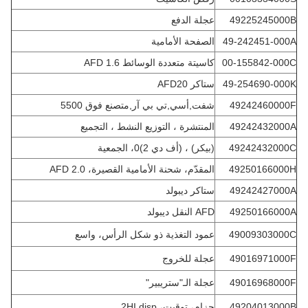
49225245000B
عجلة الدفع
49-242451-000A
الصفحة الأمامية
00-155842-000C
كاسيتة متعددة الوسائط AFD 1.6
49-254690-000K
ستاكر AFD20
49242460000F
شفت,أسي,تي بي آر,متصنع فوق 5500
49242432000A
المنتشرة ، التوزيع النشط ، التجميع
49242432000C
(بيكر) ، (أف دي 2)0، الجمعية
49250166000H
المقدّم، شحنة الأمامية القصيرة، AFD 2.0
49242427000A
ستاكر ديبولد
49250166000A
AFD النقل ديبولد
49009303000C
عمود التغذية ذو شكل الرأس، واسع
49016971000F
عجلة للخروج
49016968000F
عجلة الـ"ستريبير"
49204013000B
حزام، توقيت، 2HI disp.