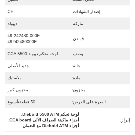
إصدار الشهادات:
CE
ماركة:
ديبولد
49-242480-000E 
ف / ن:
49242480000E
وصف:
لوحة تحكم ديبولد 5500 CCA
حالة:
جديد الأصلي
مادة:
بلاستيك
مخزون:
مخزون كبير
القدرة على العرض:
50 قطعة/أسبوع
, 
لوحة تحكم Diebold 5500 ATM
إبراز:
, 
أجزاء ماكينة الصراف الآلي CCA board
أجزاء Diebold ATM مع الضمان