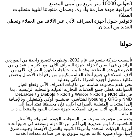
3حوالي 10000 متر مربع من مبنى المصنع
4مراقبة جودة صارمة وإدارة، وضمان منتجاتنا لتلبية متطلبات
العملاء.
5توفير حلول أجهزة الصراف الآلي عبر الآلاف من العملاء وتغطي
العديد من البلدان.
حولنا
تأسست شركة يينسو في عام 2002، وتطورت لتصبح واحدة من الموردين
الرائدين في الصين لأجزاء أجهزة الصراف الآلي. مع أكثر من عقدين من
الخبرة في هذه الصناعة، وقد تلبيت احتياجات أجهزة الصراف الآلي من
آلاف العملاء في جميع أنحاء العالم،تمكينهم من رفع أداء الأعمال وخفض
تكاليف تشغيل أجهزة الصراف الآلي بفعالية.
نحن نقدم مجموعة شاملة من ماكينات الصراف الآلي وقطع الغيار
المتوافقة تغطي جميع العلامات التجارية الدولية والمحلية الرئيسية ، بما
في ذلك NCR و Wincor Nixdorf و Diebold Nixdorf و DeLaRue /
NMD و GRG و Hyosung,هيتاشي، فجيتسو، أوكي وكينغتيلر. وبالإضافة
إلى المنتجات المتعلقة بالصراف الآلي، فإن محفظتنا تمتد أيضا إلى
محطات البيع، آلات صرف العملات،أجهزة حساب النقود والمنتجات ذات
الصلة.
بدعم من مجموعة متنوعة من المنتجات، الجودة الموثوقة والأسعار
التنافسية،كما يتم تصديرها إلى أكثر من 30 دولة ومنطقة في جميع أنحاء
أوروبا، الولايات المتحدة وأمريكا اللاتينية والشرق الأوسط وجنوب شرق
آسيا، وبناء صورة علامة تجارية موثوق بها في صناعة معدات الخدمة