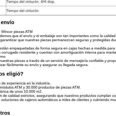
Tiempo del cinturón. 4HI disp.
Tiempo del cinturón.
 envío
o Wincor piezas ATM
demos que el envío y el embalaje son tan importantes como la calidad 
a garantizar que nuestras piezas permanezcan seguras y protegidas dur
están empaquetadas de forma segura en cajas hechas a medida para ev
 corrugado resistente y cuentan con amortiguación interna para mante
timo
uestras piezas a través de un servicio de mensajería confiable.y pro
ear fácilmente su envío y asegurar su llegada segura.
os eligió?
de experiencia en la industria.
módulos ATM y 30.000 productos de piezas ATM.
fábrica de unos 10.000 m2.
n de calidad estrictos, asegurando que nuestros productos cumplan con 
soluciones de cajeros automáticos a miles de clientes y cubriendo mu
tros