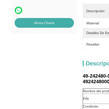
Descripción:
Ahora Charle
Material:
Detalles De E
Resaltar:
Descrip
49-242480-
492424800
Nombre del prod
P/N
Condición