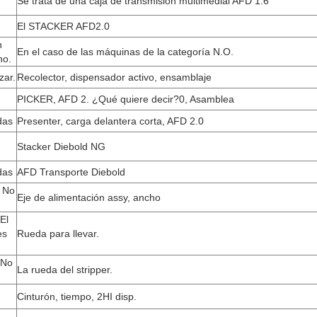
Se trata de una caja de transmisión multimedial AFD 1.6
El STACKER AFD2.0
n
En el caso de las máquinas de la categoría N.O.
ho.
zar.
Recolector, dispensador activo, ensamblaje
PICKER, AFD 2. ¿Qué quiere decir?0, Asamblea
das
Presenter, carga delantera corta, AFD 2.0
Stacker Diebold NG
das
AFD Transporte Diebold
 No
Eje de alimentación assy, ancho
El
es
Rueda para llevar.
 No
La rueda del stripper.
Cinturón, tiempo, 2HI disp.