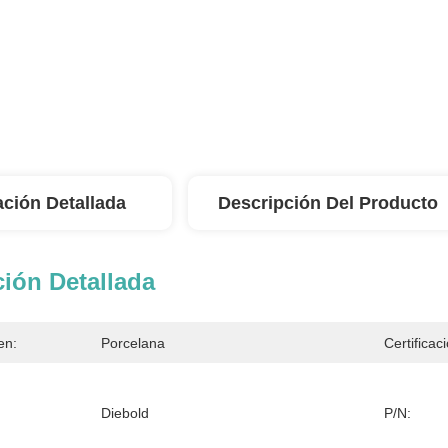
ación Detallada
Descripción Del Producto
ión Detallada
en:
Porcelana
Certificac
Diebold
P/N: