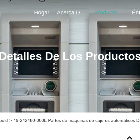
Hogar
Acerca De Nosotros
Productos
Detalles De Los Producto
bold
>
49-242480-000E Partes de máquinas de cajeros automáticos D