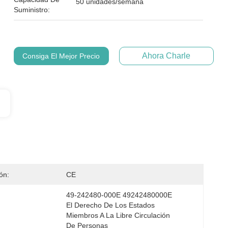
50 unidades/semana
Suministro:
Ahora Charle
Consiga El Mejor Precio
ión:
CE
49-242480-000E 49242480000E 
El Derecho De Los Estados 
Miembros A La Libre Circulación 
De Personas