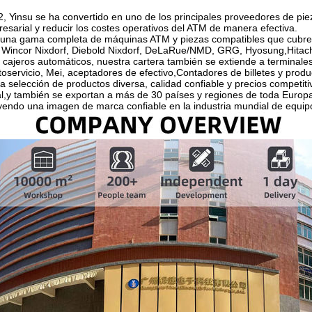
 Yinsu se ha convertido en uno de los principales proveedores de piez
esarial y reducir los costes operativos del ATM de manera efectiva.
na gama completa de máquinas ATM y piezas compatibles que cubren t
Wincor Nixdorf, Diebold Nixdorf, DeLaRue/NMD, GRG, Hyosung,Hitachi, 
 cajeros automáticos, nuestra cartera también se extiende a terminal
toservicio, Mei, aceptadores de efectivo,Contadores de billetes y prod
 selección de productos diversa, calidad confiable y precios competit
,y también se exportan a más de 30 países y regiones de toda Europa
uyendo una imagen de marca confiable en la industria mundial de equipo