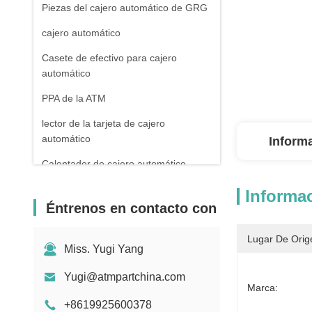
Piezas del cajero automático de GRG
cajero automático
Casete de efectivo para cajero
automático
PPA de la ATM
lector de la tarjeta de cajero
automático
Inform
Calentador de cajero automático
Máquina de contar billetes de banco
Informac
Éntrenos en contacto con
Cuentas de cuentas
Partes de los receptores de facturas
Lugar De Orig
Miss. Yugi Yang
MEI
Yugi@atmpartchina.com
máquina de pos
Marca:
+8619925600378