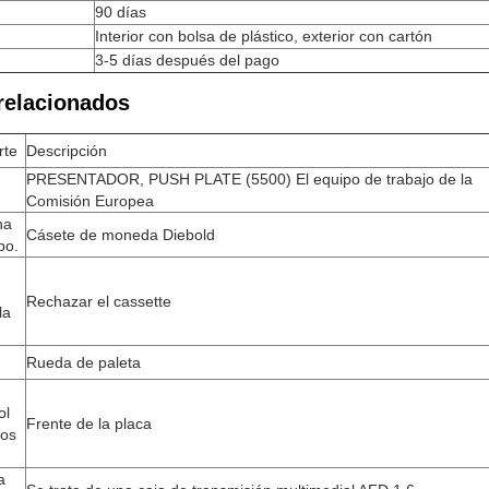
90 días
Interior con bolsa de plástico, exterior con cartón
3-5 días después del pago
relacionados
rte
Descripción
PRESENTADOR, PUSH PLATE (5500) El equipo de trabajo de la
Comisión Europea
na
Cásete de moneda Diebold
po.
Rechazar el cassette
la
Rueda de paleta
ol
Frente de la placa
los
a