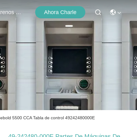
Ahora Charle
Éntrenos En Contacto Con
s
iebold 5500 CCA Tabla de control 49242480000E
49-242480-000E Partes De Máquinas De