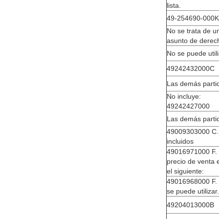
lista.
49-254690-000K
No se trata de u
asunto de derec
No se puede utili
49242432000C
Las demás parti
No incluye:
49242427000
Las demás parti
49009303000 C.
incluidos
49016971000 F. 
precio de venta 
el siguiente:
49016968000 F.
se puede utilizar.
49204013000B