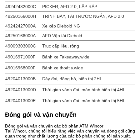
49242432000C
PICKER, AFD 2.0, LẮP RÁP
49250166000H
TRÌNH BÀY, TẢI TRƯỚC NGẮN, AFD 2.0
49242427000A
Xe xếp Diebold NG
49250166000A
AFD Vận tải Diebold
49009303000C
Trục cấp liệu, rộng
49016971000F
Bánh xe Takeaway.wide
49016968000F
Bánh xe thoát y.wide
49204013000B
Dây đai, đồng hồ, hiển thị 2HI.
49204013000D
Thời gian vành đai. màn hình hiển thị 4HI
49204013000E
Thời gian vành đai. màn hình hiển thị 5HI
Đóng gói và vận chuyển
Đóng gói và vận chuyển các bộ phận ATM Wincor
Tại Wincor, chúng tôi hiểu rằng việc vận chuyển và đóng gói cũng
quan trọng như chất lượng của các bộ phận chúng tôi sản xuất.