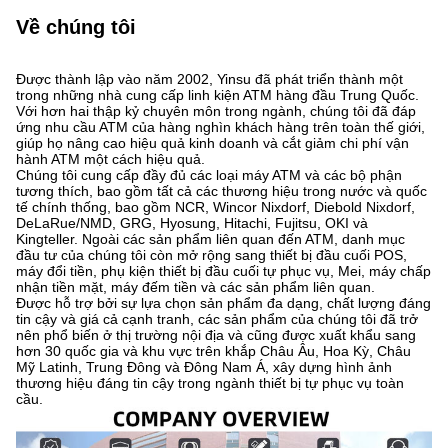
Về chúng tôi
Được thành lập vào năm 2002, Yinsu đã phát triển thành một
trong những nhà cung cấp linh kiện ATM hàng đầu Trung Quốc.
Với hơn hai thập kỷ chuyên môn trong ngành, chúng tôi đã đáp
ứng nhu cầu ATM của hàng nghìn khách hàng trên toàn thế giới,
giúp họ nâng cao hiệu quả kinh doanh và cắt giảm chi phí vận
hành ATM một cách hiệu quả.
Chúng tôi cung cấp đầy đủ các loại máy ATM và các bộ phận
tương thích, bao gồm tất cả các thương hiệu trong nước và quốc
tế chính thống, bao gồm NCR, Wincor Nixdorf, Diebold Nixdorf,
DeLaRue/NMD, GRG, Hyosung, Hitachi, Fujitsu, OKI và
Kingteller. Ngoài các sản phẩm liên quan đến ATM, danh mục
đầu tư của chúng tôi còn mở rộng sang thiết bị đầu cuối POS,
máy đổi tiền, phụ kiện thiết bị đầu cuối tự phục vụ, Mei, máy chấp
nhận tiền mặt, máy đếm tiền và các sản phẩm liên quan.
Được hỗ trợ bởi sự lựa chọn sản phẩm đa dạng, chất lượng đáng
tin cậy và giá cả cạnh tranh, các sản phẩm của chúng tôi đã trở
nên phổ biến ở thị trường nội địa và cũng được xuất khẩu sang
hơn 30 quốc gia và khu vực trên khắp Châu Âu, Hoa Kỳ, Châu
Mỹ Latinh, Trung Đông và Đông Nam Á, xây dựng hình ảnh
thương hiệu đáng tin cậy trong ngành thiết bị tự phục vụ toàn
cầu.