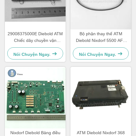
29008375000E Diebold ATM
Bộ phận thay thế ATM
Chiếc dây chuyền vận
Diebold Nixdorf 5500 AFD
chuyển dây chuyền 67T
445T Vành đai vận chuyển
2900837500AH
Nói Chuyện Ngay.
Nói Chuyện Ngay.
Nixdorf Diebold Bảng điều
ATM Diebold Nixdorf 368