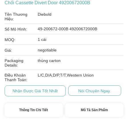
Chối Cassette Divert Door 49200672000B
Tên Thương
Diebold
Hiệu:
49-200672-000B 49200672000B
Số Mô Hình:
1 cái
MOQ:
negotiable
Giá:
Packaging
thùng carton
Details:
Điều Khoản
L/C,D/A,D/P,T/T,Western Union
Thanh Toán:
Nhận Được Giá Tốt Nhất
Nói Chuyện Ngay.
Thông Tin Chi Tiết
Mô Tả Sản Phẩm