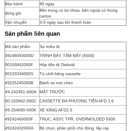
Bảo hành
90 ngày
Bên trong có túi nhựa, bên ngoài có thùng
đóng gói
carton
Vận chuyển
3-5 ngày sau khi thanh toán
Sản phẩm liên quan
Mã sản phẩm
Sự miêu tả
49248093000D
TRÌNH BÀY, TẤM ĐẨY (5500)
00155842000F
Hộp tiền tệ Diebold
00103334000S
Từ chối băng cassette
49225245000B
Bánh xe mái chèo
49-242451-000A
MẶT TRƯỚC
00-155842-000C
CASSETTE ĐA PHƯƠNG TIỆN AFD 1.6
49-254690-000K
XE XĂNG AFD2.0
49242460000F
TRỤC, ASSY, TPR, OVERMOLDED 5500
49242432000A
Bộ chọn, phân phối chủ động, lắp ráp