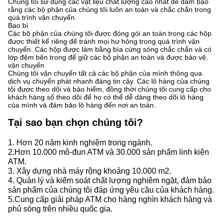
Chúng tôi sử dụng các vật liệu chất lượng cao nhất để đảm bảo
rằng các bộ phận của chúng tôi luôn an toàn và chắc chắn trong
quá trình vận chuyển.
Bao bì
Các bộ phận của chúng tôi được đóng gói an toàn trong các hộp
được thiết kế riêng để tránh mọi hư hỏng trong quá trình vận
chuyển. Các hộp được làm bằng bìa cứng sóng chắc chắn và có
lớp đệm bên trong để giữ các bộ phận an toàn và được bảo vệ.
vận chuyển
Chúng tôi vận chuyển tất cả các bộ phận của mình thông qua
dịch vụ chuyển phát nhanh đáng tin cậy. Các lô hàng của chúng
tôi được theo dõi và bảo hiểm, đồng thời chúng tôi cung cấp cho
khách hàng số theo dõi để họ có thể dễ dàng theo dõi lô hàng
của mình và đảm bảo lô hàng đến nơi an toàn.
Tại sao bạn chọn chúng tôi?
1. Hơn 20 năm kinh nghiệm trong ngành.
2.Hơn 10.000 mô-đun ATM và 30.000 sản phẩm linh kiện
ATM.
3. Xây dựng nhà máy rộng khoảng 10.000 m2.
4. Quản lý và kiểm soát chất lượng nghiêm ngặt, đảm bảo
sản phẩm của chúng tôi đáp ứng yêu cầu của khách hàng.
5.Cung cấp giải pháp ATM cho hàng nghìn khách hàng và
phủ sóng trên nhiều quốc gia.