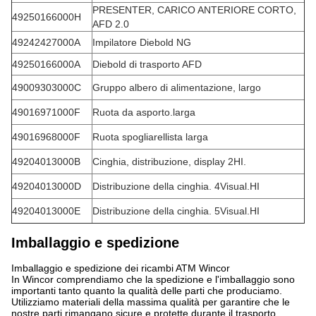
PRESENTER, CARICO ANTERIORE CORTO,
49250166000H
AFD 2.0
49242427000A
Impilatore Diebold NG
49250166000A
Diebold di trasporto AFD
49009303000C
Gruppo albero di alimentazione, largo
49016971000F
Ruota da asporto.larga
49016968000F
Ruota spogliarellista larga
49204013000B
Cinghia, distribuzione, display 2HI.
49204013000D
Distribuzione della cinghia. 4Visual.HI
49204013000E
Distribuzione della cinghia. 5Visual.HI
Imballaggio e spedizione
Imballaggio e spedizione dei ricambi ATM Wincor
In Wincor comprendiamo che la spedizione e l'imballaggio sono
importanti tanto quanto la qualità delle parti che produciamo.
Utilizziamo materiali della massima qualità per garantire che le
nostre parti rimangano sicure e protette durante il trasporto.