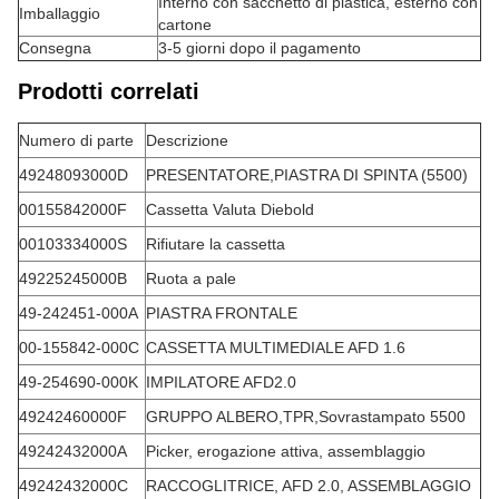
Interno con sacchetto di plastica, esterno con
Imballaggio
cartone
Consegna
3-5 giorni dopo il pagamento
Prodotti correlati
Numero di parte
Descrizione
49248093000D
PRESENTATORE,PIASTRA DI SPINTA (5500)
00155842000F
Cassetta Valuta Diebold
00103334000S
Rifiutare la cassetta
49225245000B
Ruota a pale
49-242451-000A
PIASTRA FRONTALE
00-155842-000C
CASSETTA MULTIMEDIALE AFD 1.6
49-254690-000K
IMPILATORE AFD2.0
49242460000F
GRUPPO ALBERO,TPR,Sovrastampato 5500
49242432000A
Picker, erogazione attiva, assemblaggio
49242432000C
RACCOGLITRICE, AFD 2.0, ASSEMBLAGGIO