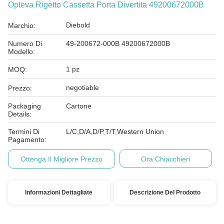
Opteva Rigetto Cassetta Porta Divertita 49200672000B
Diebold
Marchio:
Numero Di
49-200672-000B 49200672000B
Modello:
1 pz
MOQ:
negotiable
Prezzo:
Packaging
Cartone
Details:
Termini Di
L/C,D/A,D/P,T/T,Western Union
Pagamento:
Ottenga Il Migliore Prezzo
Ora Chiacchieri
Informazioni Dettagliate
Descrizione Del Prodotto