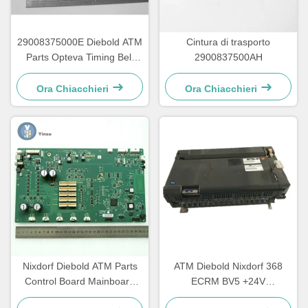
29008375000E Diebold ATM
Cintura di trasporto
Parts Opteva Timing Belt
2900837500AH
cintura di trasporto 67T
Ora Chiacchieri
Ora Chiacchieri
Nixdorf Diebold ATM Parts
ATM Diebold Nixdorf 368
Control Board Mainboard
ECRM BV5 +24V
CCA Discovery
Acceptatore di bollette