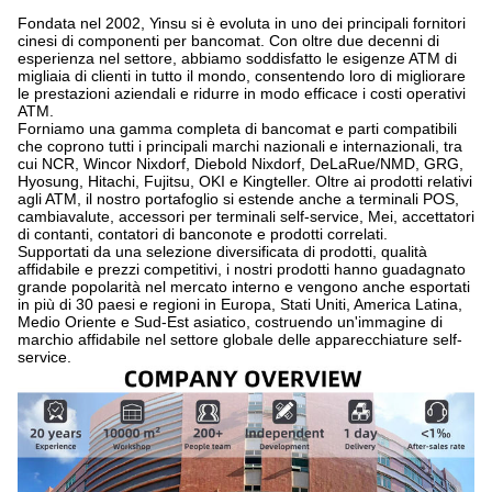
Fondata nel 2002, Yinsu si è evoluta in uno dei principali fornitori
cinesi di componenti per bancomat. Con oltre due decenni di
esperienza nel settore, abbiamo soddisfatto le esigenze ATM di
migliaia di clienti in tutto il mondo, consentendo loro di migliorare
le prestazioni aziendali e ridurre in modo efficace i costi operativi
ATM.
Forniamo una gamma completa di bancomat e parti compatibili
che coprono tutti i principali marchi nazionali e internazionali, tra
cui NCR, Wincor Nixdorf, Diebold Nixdorf, DeLaRue/NMD, GRG,
Hyosung, Hitachi, Fujitsu, OKI e Kingteller. Oltre ai prodotti relativi
agli ATM, il nostro portafoglio si estende anche a terminali POS,
cambiavalute, accessori per terminali self-service, Mei, accettatori
di contanti, contatori di banconote e prodotti correlati.
Supportati da una selezione diversificata di prodotti, qualità
affidabile e prezzi competitivi, i nostri prodotti hanno guadagnato
grande popolarità nel mercato interno e vengono anche esportati
in più di 30 paesi e regioni in Europa, Stati Uniti, America Latina,
Medio Oriente e Sud-Est asiatico, costruendo un'immagine di
marchio affidabile nel settore globale delle apparecchiature self-
service.