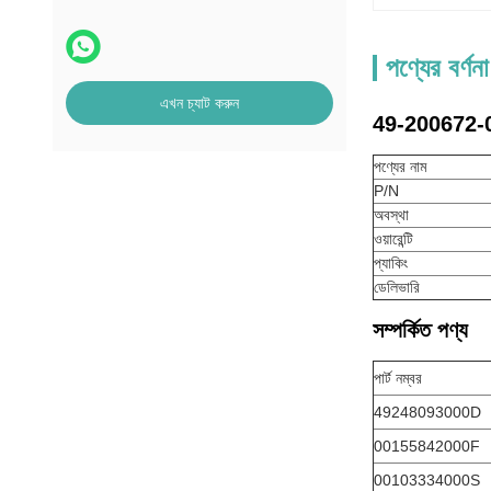
পণ্যের বর্ণনা
এখন চ্যাট করুন
49-200672-000
পণ্যের নাম
P/N
অবস্থা
ওয়ারেন্টি
প্যাকিং
ডেলিভারি
সম্পর্কিত পণ্য
পার্ট নম্বর
49248093000D
00155842000F
00103334000S