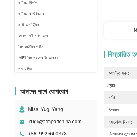
এটিএম ইপিপি
এটিএম কার্ড রিডার
এ টি এম হিটার
ব
ব্যাংক নোট গণনা যন্ত্র
বিল কাউন্টার পার্টস
বিস্তারিত ত
MEI বিল গ্রহণকারী যন্ত্রাংশ
পস মেশিন
উৎপত্তি স্থল:
ব্র্যান্ড:
আমাদের সাথে যোগাযোগ
বর্ণনা:
Miss. Yugi Yang
উপাদান:
Yugi@atmpartchina.com
প্যাকেজিং বিবরণ:
+8619925600378
বিশেষভাবে তুলে ধরা: