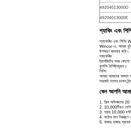
49204013000D
49204013000E
প্যাকিং এবং শিপ
প্যাকেজিং এবং শিপিং W
Wincor-এ, আমরা বুঝি য
উপকরণ ব্যবহার করি।
প্যাকেজিং
ট্রানজিটের সময় কোনো ক
কুশনিং বৈশিষ্ট্যযুক্ত।
শিপিং
আমরা আমাদের সমস্ত যন্ত
সহজেই তাদের চালান ট্
কেন আপনি আমাদ
1. শিল্প অভিজ্ঞতার 2
2. 10,000টিরও বেশি 
3. প্রায় 10,000 বর্গমিট
4. কঠোর মান নিয়ন্ত্রণ
5. হাজার হাজার গ্রাহ