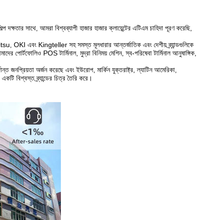
 দক্ষতার সাথে, আমরা বিশ্বব্যাপী হাজার হাজার ক্লায়েন্টের এটিএম চাহিদা পূরণ করেছি,
 Kingteller সহ সমস্ত মূলধারার আন্তর্জাতিক এবং দেশীয় ব্র্যান্ডগুলিকে
দের পোর্টফোলিও POS টার্মিনাল, মুদ্রা বিনিময় মেশিন, স্ব-পরিষেবা টার্মিনাল আনুষাঙ্গিক,
র্দান্ত জনপ্রিয়তা অর্জন করেছে এবং ইউরোপ, মার্কিন যুক্তরাষ্ট্র, ল্যাটিন আমেরিকা,
 একটি বিশ্বস্ত ব্র্যান্ডের চিত্র তৈরি করে।