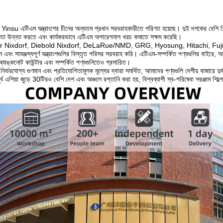
Yinsu এটিএম যন্ত্রাংশের চীনের অন্যতম প্রধান সরবরাহকারীতে পরিণত হয়েছে। দুই দশকের বেশি শিল্প
ক্ষমতা উন্নত করতে এবং কার্যকরভাবে এটিএম অপারেশনাল খরচ কমাতে সক্ষম করেছি।
ixdorf, Diebold Nixdorf, DeLaRue/NMD, GRG, Hyosung, Hitachi, Fujitsu, OKI এবং
বং সামঞ্জস্যপূর্ণ যন্ত্রাংশগুলির বিস্তৃত পরিসর সরবরাহ করি। এটিএম-সম্পর্কিত পণ্যগুলির বাইরে, আমা
্যাঙ্কনোট কাউন্টার এবং সম্পর্কিত পণ্যগুলিতেও প্রসারিত।
াচন, নির্ভরযোগ্য গুণমান এবং প্রতিযোগিতামূলক মূল্যের দ্বারা সমর্থিত, আমাদের পণ্যগুলি দেশীয় বাজারে দু
ূর্ব এশিয়া জুড়ে 30টিরও বেশি দেশ এবং অঞ্চলে রপ্তানি করা হয়, বিশ্বব্যাপী স্ব-পরিষেবা সরঞ্জাম শিল্পে