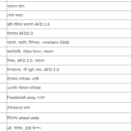
প্যাডেল হুইল
প্লেট সামনে
C
মাল্টি-মিডিয়া ক্যাসেট AFD 1.6
স্ট্যাকার AFD2.0
শ্যাফট, অ্যাসি, টিপিআর, ওভারমোল্ডেড 5500
বাছাইকারী, সক্রিয় বিতরণ, সমাবেশ
পিকার, AFD 2.0, সমাবেশ
উপস্থাপক, শর্ট ফ্রন্ট লোড, AFD 2.0
স্ট্যাকার ডাইবোল্ড এনজি
এএফডি পরিবহন ডাইবোল্ড
Feedshaft assy, ​​চওড়া
টেকঅ্যাওয়ে চাকা
স্ট্রিপার wheel.wide
বেল্ট, টাইমিং, 2HI ডিস্প।