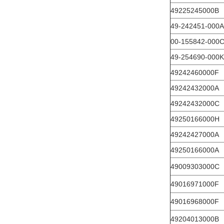
49225245000B
49-242451-000A
00-155842-000
49-254690-000K
49242460000F
49242432000A
49242432000C
49250166000H
49242427000A
49250166000A
49009303000C
49016971000F
49016968000F
49204013000B