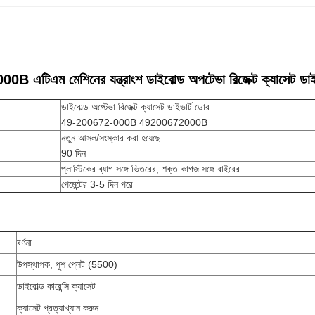
B এটিএম মেশিনের যন্ত্রাংশ ডাইবোল্ড অপটেভা রিজেক্ট ক্যাসেট
ডাইবোল্ড অপ্টেভা রিজেক্ট ক্যাসেট ডাইভার্ট ডোর
49-200672-000B 49200672000B
নতুন আসল/সংস্কার করা হয়েছে
90 দিন
প্লাস্টিকের ব্যাগ সঙ্গে ভিতরের, শক্ত কাগজ সঙ্গে বাইরের
পেমেন্টের 3-5 দিন পরে
বর্ণনা
উপস্থাপক, পুশ প্লেট (5500)
ডাইবোল্ড কারেন্সি ক্যাসেট
ক্যাসেট প্রত্যাখ্যান করুন