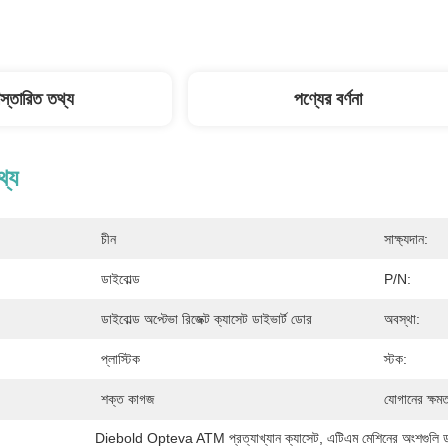
িস্তারিত তথ্য
পণ্যের বর্ণনা
থ্য
চীন
সাক্ষ্যদান:
ডাইবোল্ড
P/N:
ডাইবোল্ড অপ্টেভা রিজেক্ট ক্যাসেট ডাইভার্ট ডোর
অবস্থা:
প্লাস্টিক
স্টক:
শক্ত কাগজ
যোগানের ক্ষমত
Diebold Opteva ATM প্রত্যাখ্যান ক্যাসেট
, 
এটিএম মেশিনের অংশগুলি ড