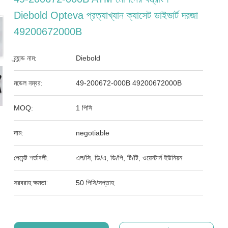
Diebold Opteva প্রত্যাখ্যান ক্যাসেট ডাইভার্ট দরজা
49200672000B
ব্র্যান্ড নাম:
Diebold
মডেল নম্বর:
49-200672-000B 49200672000B
MOQ:
1 পিসি
দাম:
negotiable
পেমেন্ট শর্তাবলী:
এল/সি, ডি/এ, ডি/পি, টি/টি, ওয়েস্টার্ন ইউনিয়ন
সরবরাহ ক্ষমতা:
50 পিসি/সপ্তাহ