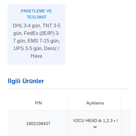
PAKETLEME VE
TESLIMAT
DHL 3-4 gün, TNT 3-5
gün, FedEx ((IE/IP) 3-
7 gün, EMS 7-15 gün,
UPS 3-5 gün, Deniz /
Hava
İlgili Ürünler
P/N
Açıklama
V2CU HEAD tk 1,2,3 r /
1802198437
w