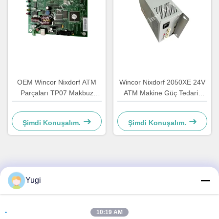
OEM Wincor Nixdorf ATM
Wincor Nixdorf 2050XE 24V
Parçaları TP07 Makbuz
ATM Makine Güç Tedarik
Yazıcısı Ana PCB
Parçası 01750069162
Denetleyicisi Tahta
1750069162
Şimdi Konuşalım.
Şimdi Konuşalım.
01750063547
Hızlı İletişim
Yugi
Adres
10:19 AM
Oda 502, Bina 5, Qide Gayrimenkul Parkı, 2-1, Xingye