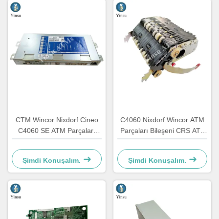
CTM Wincor Nixdorf Cineo
C4060 Nixdorf Wincor ATM
C4060 SE ATM Parçaları
Parçaları Bileşeni CRS ATS
Özel Elektronik 1750147868
Merkezileştirme Birimi AU
Modülü 1750134478
Şimdi Konuşalım.
Şimdi Konuşalım.