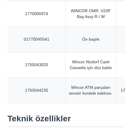
WINCOR OMR: V2XF
1770006974
Baş Assy R / W
01770045541
Ön başlık
Wincor Nixdorf Cash
1750043025
Cassette için düz kablo
Wincor ATM parçaları
1750044235
1750
sensör kurdele kablosu
Teknik özellikler