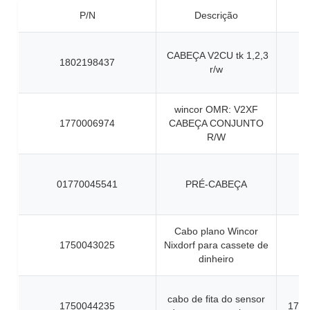
P/N
Descrição
CABEÇA V2CU tk 1,2,3
1802198437
r/w
wincor OMR: V2XF
1770006974
CABEÇA CONJUNTO
R/W
01770045541
PRÉ-CABEÇA
Cabo plano Wincor
1750043025
Nixdorf para cassete de
dinheiro
cabo de fita do sensor
1750044235
1750