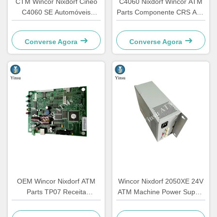
CTM Wincor Nixdorf Cineo
C4060 Nixdorf Wincor ATM
C4060 SE Automóveis
Parts Componente CRS ATS
Automóveis Partes
Unidade de centralização AU
Eletrônicos Especiais
Modulo 1750134478
Converse Agora
Converse Agora
1750147868
OEM Wincor Nixdorf ATM
Wincor Nixdorf 2050XE 24V
Parts TP07 Receita
ATM Machine Power Supply
Impressora PCB Central
Parts 01750069162
Controller Board
1750069162