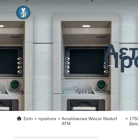
Λε
Πρ
Σπίτι
>
προϊόντα
>
Ανταλλακτικά Wincor Nixdorf
>
175
ATM
βρα