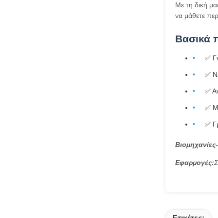
Με τη δική μ
να μάθετε πε
Βασικά 
✅ Γ
✅ Ν
✅ Α
✅ Μ
✅ Γ
Βιομηχανίες-
Εφαρμογές:
Σ