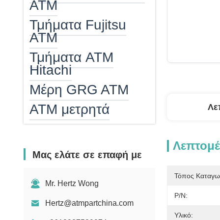
ATM
Τμήματα Fujitsu
ATM
Τμήματα ATM
Hitachi
Μέρη GRG ATM
ΑΤΜ μετρητά
Λε
ATM Cash
Cassette
Λεπτομέ
Μας ελάτε σε επαφή με
Atm epp
Τόπος Καταγω
αναγνώστης
Mr. Hertz Wong
καρτών του ATM
P/N:
Hertz@atmpartchina.com
Θερμαντήρας ΑΤΜ
Υλικό: