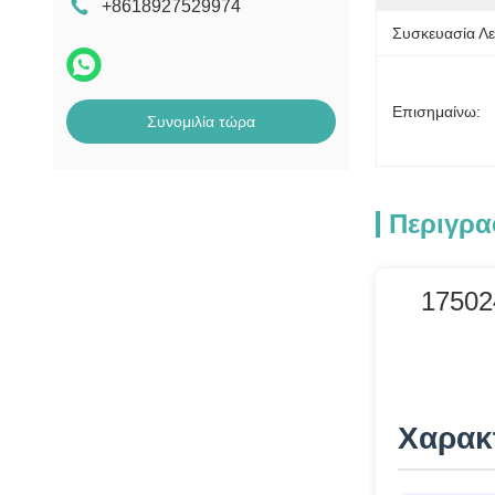
+8618927529974
Μηχανή μέτρησης
Συσκευασία Λε
τραπεζογραμματίων
Μισθός Αντιμέρητα
Επισημαίνω:
Συνομιλία τώρα
Μέρη δέκτη
λογαριασμού MEI
μηχάνημα POS
Περιγρα
17502
Χαρακ