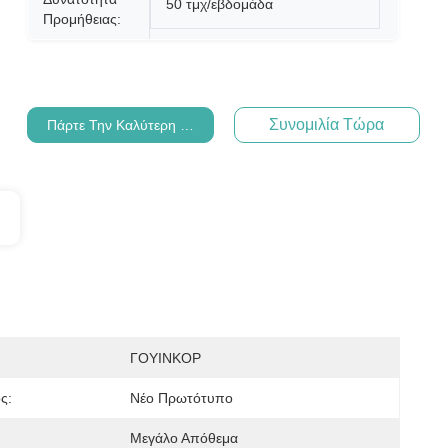
50 τμχ/εβδομάδα
Προμήθειας:
Συνομιλία Τώρα
Πάρτε Την Καλύτερη Τιμή
ΓΟΥΙΝΚΟΡ
ς:
Νέο Πρωτότυπο
Μεγάλο Απόθεμα