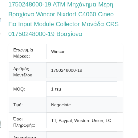
1750248000-19 ΑΤΜ Μηχάνημα Μέρη
Βραχίονα Wincor Nixdorf C4060 Cineo
Για Input Module Collector Μονάδα CRS
01750248000-19 Βραχίονα
Επωνυμία
Wincor
Μάρκας:
Αριθμός
1750248000-19
Μοντέλου:
MOQ:
1 τεμ
Τιμή:
Negociate
Όροι
TT, Paypal, Western Union, LC
Πληρωμής:
Δυνατότητα