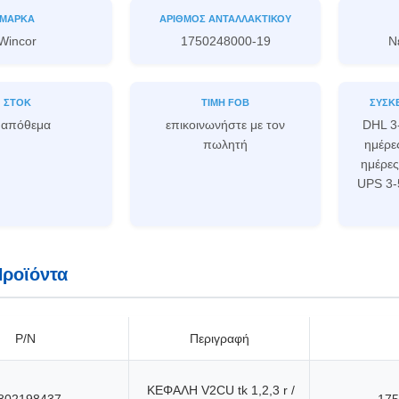
ΜΆΡΚΑ
ΑΡΙΘΜΌΣ ΑΝΤΑΛΛΑΚΤΙΚΟΎ
Wincor
1750248000-19
Ν
ΣΤΟΚ
ΤΙΜΉ FOB
ΣΥΣΚ
 απόθεμα
επικοινωνήστε με τον
DHL 3
πωλητή
ημέρες
ημέρες
UPS 3-
Προϊόντα
P/N
Περιγραφή
ΚΕΦΑΛΗ V2CU tk 1,2,3 r /