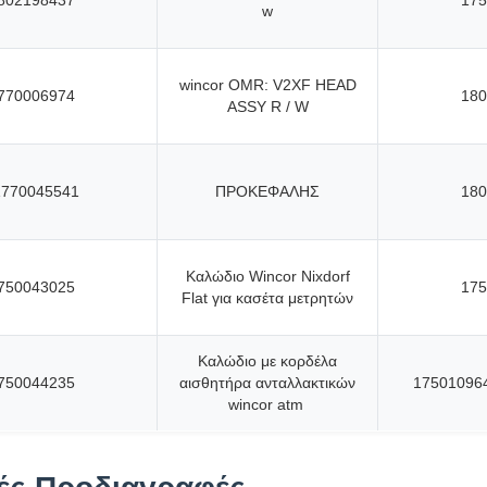
802198437
175
w
wincor OMR: V2XF HEAD
770006974
180
ASSY R / W
1770045541
ΠΡΟΚΕΦΑΛΗΣ
180
Καλώδιο Wincor Nixdorf
750043025
175
Flat για κασέτα μετρητών
Καλώδιο με κορδέλα
750044235
αισθητήρα ανταλλακτικών
17501096
wincor atm