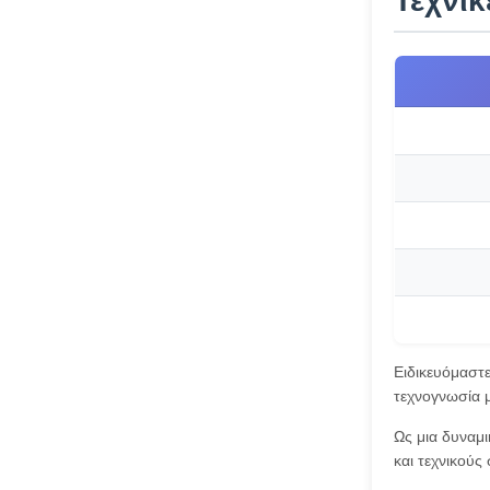
Τεχνι
Ειδικευόμαστ
τεχνογνωσία μ
Ως μια δυναμ
και τεχνικούς