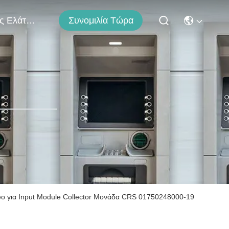
Μας Ελάτε Σε Επαφή Με
Συνομιλία Τώρα
o για Input Module Collector Μονάδα CRS 01750248000-19