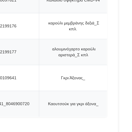
0097621
Καλώδιο σφιγκτήρα CMD-V4
καρούλι μεμβράνης δεξιά_Σ
2199176
κπλ.
αλουμινόχαρτο καρούλι
2199177
αριστερά_Σ κπλ
0109641
Γκρι Άξονας_
41_8046900720
Καουτσούκ για γκρι άξονα_