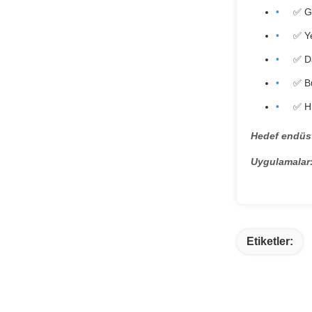
✅ G
✅ Ye
✅ Da
✅ B
✅ Hı
Hedef endüst
Uygulamalar
Etiketler: