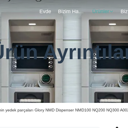
Evde
Bizim Hakkımızda
Ürünler
rün Ayrıntıla
in yedek parçaları Glory NMD Dispenser NMD100 NQ200 NQ300 A0029