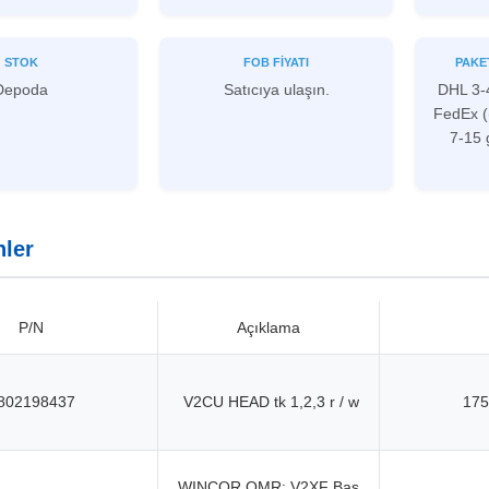
STOK
FOB FIYATI
PAKE
Depoda
Satıcıya ulaşın.
DHL 3-
FedEx (
7-15 
nler
P/N
Açıklama
802198437
V2CU HEAD tk 1,2,3 r / w
175
WINCOR OMR: V2XF Baş