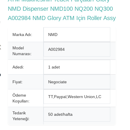
NMD Dispenser NMD100 NQ200 NQ300
A002984 NMD Glory ATM Için Roller Assy
Marka Adı:
NMD
Model
A002984
Numarası:
Adedi:
1 adet
Fiyat:
Negociate
Ödeme
TT,Paypal,Western Union,LC
Koşulları:
Tedarik
50 adet/hafta
Yeteneği: