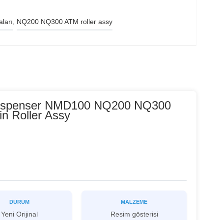
ları
, 
NQ200 NQ300 ATM roller assy
 Dispenser NMD100 NQ200 NQ300
n Roller Assy
DURUM
MALZEME
Yeni Orijinal
Resim gösterisi