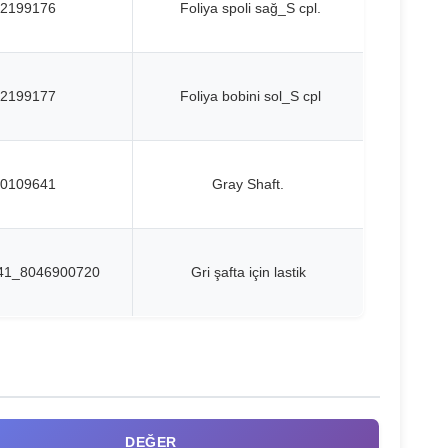
2199176
Foliya spoli sağ_S cpl.
2199177
Foliya bobini sol_S cpl
0109641
Gray Shaft.
41_8046900720
Gri şafta için lastik
DEĞER