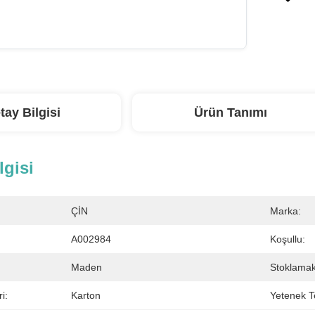
tay Bilgisi
Ürün Tanımı
lgisi
ÇİN
Marka:
A002984
Koşullu:
Maden
Stoklamak
i:
Karton
Yetenek T