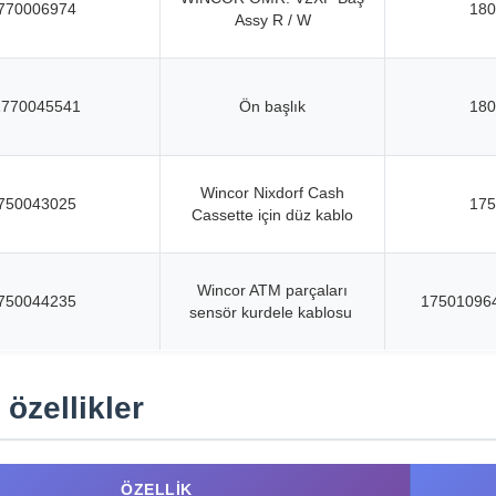
770006974
180
Assy R / W
1770045541
Ön başlık
180
Wincor Nixdorf Cash
750043025
175
Cassette için düz kablo
Wincor ATM parçaları
750044235
17501096
sensör kurdele kablosu
 özellikler
ÖZELLIK