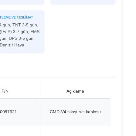
TLEME VE TESLIMAT
4 gün, TNT 3-5 gün,
(IE/IP) 3-7 gün, EMS
gün, UPS 3-5 gün,
Deniz / Hava
P/N
Açıklama
0097621
CMD-V4 sıkıştırıcı kablosu