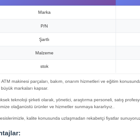
Marka
P/N
Şartlı
Malzeme
stok
li ATM makinesi parçaları, bakım, onarım hizmetleri ve eğitim konusun
i büyük markaları kapsar.
ksek teknoloji şirketi olarak, yönetici, araştırma personeli, satış profes
rimize olağanüstü ürünler ve hizmetler sunmaya kararlıyız..
esislerimizle, kalite konusunda uzlaşmadan rekabetçi fiyatlar sunuyoruz.
tajlar: