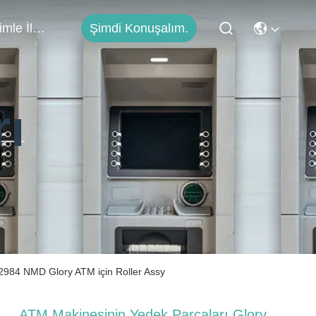
Bizimle İletişim
Şimdi Konuşalım.
rı
84 NMD Glory ATM için Roller Assy
ATM Makinesinin Yedek Parçaları Glory