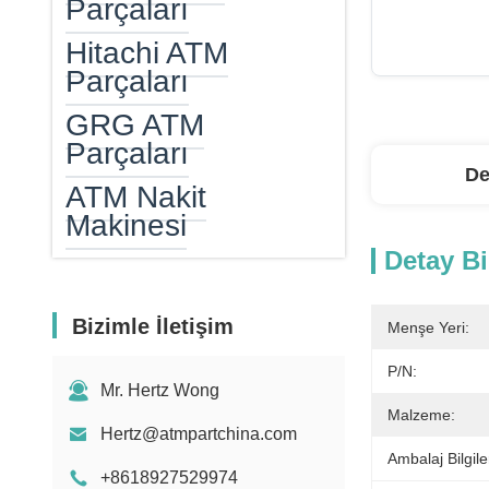
Parçaları
Hitachi ATM
Parçaları
GRG ATM
Parçaları
De
ATM Nakit
Makinesi
Detay Bi
ATM Nakit Kaseti
ATM EPP
Bizimle İletişim
Menşe Yeri:
atm kart okuyucu
P/N:
Mr. Hertz Wong
ATM Isıtıcı
Malzeme:
Hertz@atmpartchina.com
Banknot Sayım
Ambalaj Bilgiler
Makinesi
+8618927529974