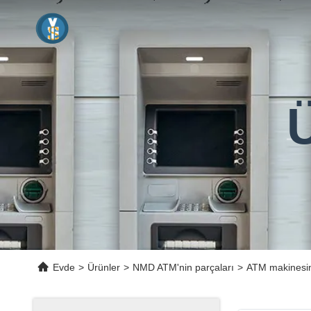
Ü
Evde
>
Ürünler
>
NMD ATM'nin parçaları
>
ATM makinesin