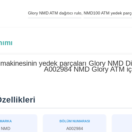
Glory NMD ATM dağıtıcı rulo
, 
NMD100 ATM yedek parça
nımı
makinesinin yedek parçaları Glory NMD
A002984 NMD Glory ATM içi
zellikleri
MARKA
BÖLÜM NUMARASI
NMD
A002984