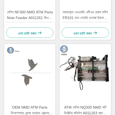
মেশিন NF300 NMD ATM Parts
নবায়নকৃত এনএমডি এটিএম ফ্রেম পার্টস
Note Feeder A011261 কিওস্ক
FR101 ডান গ্লোরি ডেলারু ট্যালারিস
গেমিং মেশিনের জন্য
A006322
এখন চ্যাট করুন
এখন চ্যাট করুন
OEM NMD ATM Parts
ATM মেশিন NQ300 NMD পার্ট
ডিসপেনসার সেন্সর ডায়োড হোল্ডার
ডিটেক্টর মডিউল A011263 ব্যাংকিং