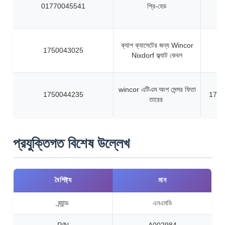
01770045541
প্রি-হেড
ক্যাশ ক্যাসেটের জন্য Wincor
1750043025
Nixdorf ফ্ল্যাট কেবল
wincor এটিএম অংশ সেন্সর ফিতা
1750044235
1750
তারের
প্রযুক্তিগত বিশেষ উল্লেখ
বৈশিষ্ট্য
মান
ব্র্যান্ড
এনএমডি