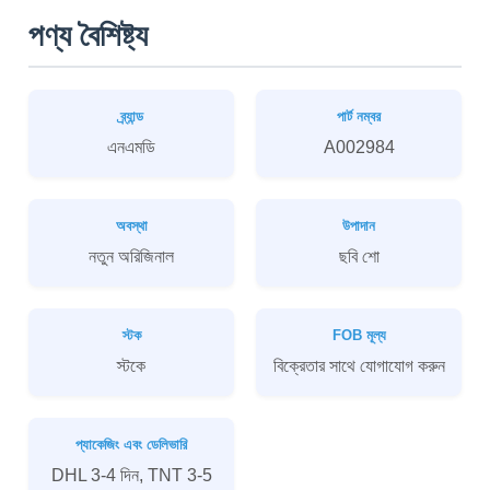
পণ্য বৈশিষ্ট্য
ব্র্যান্ড
পার্ট নম্বর
এনএমডি
A002984
অবস্থা
উপাদান
নতুন অরিজিনাল
ছবি শো
স্টক
FOB মূল্য
স্টকে
বিক্রেতার সাথে যোগাযোগ করুন
প্যাকেজিং এবং ডেলিভারি
DHL 3-4 দিন, TNT 3-5