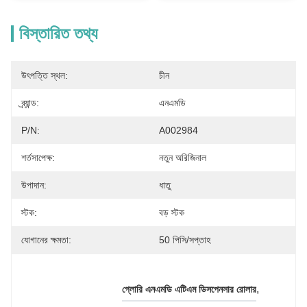
বিস্তারিত তথ্য
উৎপত্তি স্থল:
চীন
ব্র্যান্ড:
এনএমডি
P/N:
A002984
শর্তসাপেক্ষ:
নতুন অরিজিনাল
উপাদান:
ধাতু
স্টক:
বড় স্টক
যোগানের ক্ষমতা:
50 পিসি/সপ্তাহ
, 
গ্লোরি এনএমডি এটিএম ডিসপেনসার রোলার