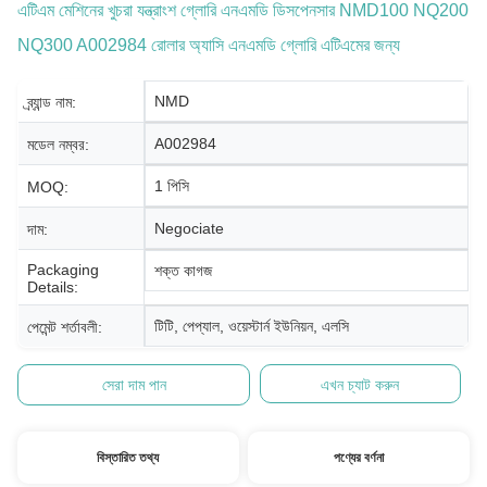
এটিএম মেশিনের খুচরা যন্ত্রাংশ গ্লোরি এনএমডি ডিসপেনসার NMD100 NQ200
NQ300 A002984 রোলার অ্যাসি এনএমডি গ্লোরি এটিএমের জন্য
NMD
ব্র্যান্ড নাম:
A002984
মডেল নম্বর:
1 পিসি
MOQ:
Negociate
দাম:
Packaging
শক্ত কাগজ
Details:
টিটি, পেপ্যাল, ওয়েস্টার্ন ইউনিয়ন, এলসি
পেমেন্ট শর্তাবলী:
সেরা দাম পান
এখন চ্যাট করুন
বিস্তারিত তথ্য
পণ্যের বর্ণনা