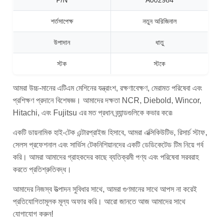
P/N
A002984
শর্তসাপেক্ষ
নতুন অরিজিনাল
উপাদান
ধাতু
স্টক
স্টকে
আমরা উচ্চ-মানের এটিএম মেশিনের যন্ত্রাংশ, রক্ষণাবেক্ষণ, মেরামত পরিষেবা এবং
প্রশিক্ষণ প্রদানে বিশেষজ্ঞ। আমাদের দক্ষতা NCR, Diebold, Wincor,
Hitachi, এবং Fujitsu এর মত প্রধান ব্র্যান্ডগুলিকে কভার করে৷
একটি ডায়নামিক হাই-টেক এন্টারপ্রাইজ হিসাবে, আমরা এক্সিকিউটিভ, রিসার্চ স্টাফ,
সেলস প্রফেশনাল এবং সার্ভিস টেকনিশিয়ানদের একটি ডেডিকেটেড টিম নিয়ে গর্ব
করি। আমরা আমাদের গ্রাহকদের কাছে ব্যতিক্রমী পণ্য এবং পরিষেবা সরবরাহ
করতে প্রতিশ্রুতিবদ্ধ।
আমাদের নিজস্ব উত্পাদন সুবিধার সাথে, আমরা গুণমানের সাথে আপস না করেই
প্রতিযোগিতামূলক মূল্য অফার করি। আরো জানতে আজ আমাদের সাথে
যোগাযোগ করুন!