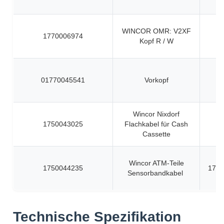
WINCOR OMR: V2XF
1770006974
Kopf R / W
01770045541
Vorkopf
Wincor Nixdorf
1750043025
Flachkabel für Cash
Cassette
Wincor ATM-Teile
1750044235
1750
Sensorbandkabel
Technische Spezifikation