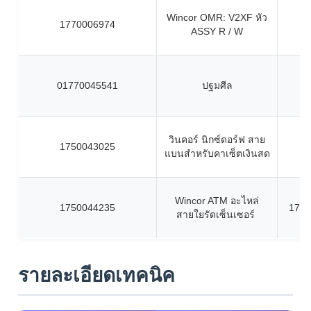
Wincor OMR: V2XF หัว
1770006974
ASSY R / W
01770045541
ปฐมศีล
วินคอร์ นิกซ์ดอร์ฟ สาย
1750043025
แบนสําหรับคาเซ็ตเงินสด
Wincor ATM อะไหล่
1750044235
1750
สายใยรัดเซ็นเซอร์
รายละเอียดเทคนิค