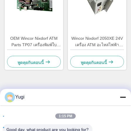
OEM Wincor Nixdorf ATM
Wincor Nixdorf 2050XE 24V
Parts TP07 เครื่องพิมพ์ใบ
เครื่อง ATM อะไหล่ไฟฟ้า
เสร็จสินค้า
01750069162 1750069162
พูดคุยกันตอนนี้
พูดคุยกันตอนนี้
ติดต่อด่วน
Yugi
ที่อยู่
1:15 PM
ห้อง 502 อาคาร 5 สวนอสังหาริมทรัพย์ Qide เลข 2-1 ถนน
Xingye EastRoad สวนอุตสาหกรรมชุมชน Shunjiang เมือง
Good day, what product are you looking for?
Beijiao, โฟชาน, กวางดง, จีน