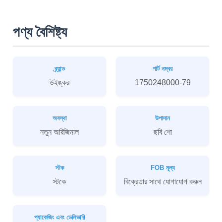
পণ্য বৈশিষ্ট্য
ব্র্যান্ড
পার্ট নম্বর
উইঙ্কর
1750248000-79
অবস্থা
উপাদান
নতুন অরিজিনাল
ছবি শো
স্টক
FOB মূল্য
স্টকে
বিক্রেতার সাথে যোগাযোগ করুন
প্যাকেজিং এবং ডেলিভারি