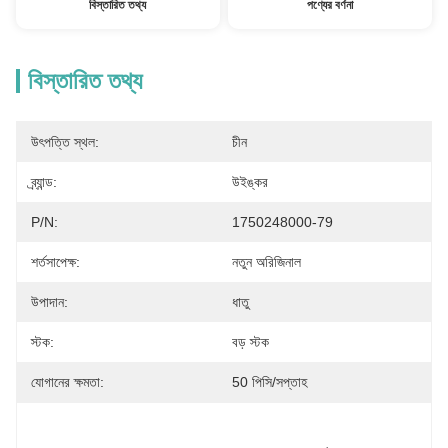
বিস্তারিত তথ্য
পণ্যের বর্ণনা
বিস্তারিত তথ্য
উৎপত্তি স্থল:
চীন
ব্র্যান্ড:
উইঙ্কর
P/N:
1750248000-79
শর্তসাপেক্ষ:
নতুন অরিজিনাল
উপাদান:
ধাতু
স্টক:
বড় স্টক
যোগানের ক্ষমতা:
50 পিসি/সপ্তাহ