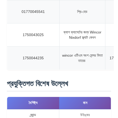
01770045541
প্রি-হেড
ক্যাশ ক্যাসেটের জন্য Wincor
1750043025
Nixdorf ফ্ল্যাট কেবল
wincor এটিএম অংশ সেন্সর ফিতা
1750044235
1750
তারের
প্রযুক্তিগত বিশেষ উল্লেখ
বৈশিষ্ট্য
মান
ব্র্যান্ড
উইঙ্কর