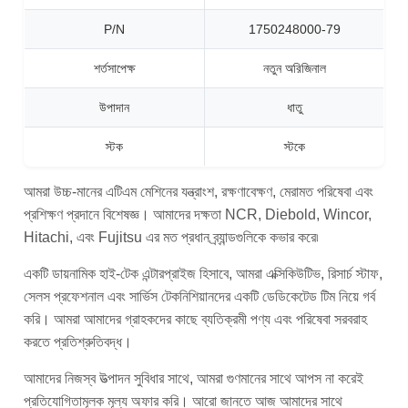
P/N
1750248000-79
শর্তসাপেক্ষ
নতুন অরিজিনাল
উপাদান
ধাতু
স্টক
স্টকে
আমরা উচ্চ-মানের এটিএম মেশিনের যন্ত্রাংশ, রক্ষণাবেক্ষণ, মেরামত পরিষেবা এবং
প্রশিক্ষণ প্রদানে বিশেষজ্ঞ। আমাদের দক্ষতা NCR, Diebold, Wincor,
Hitachi, এবং Fujitsu এর মত প্রধান ব্র্যান্ডগুলিকে কভার করে৷
একটি ডায়নামিক হাই-টেক এন্টারপ্রাইজ হিসাবে, আমরা এক্সিকিউটিভ, রিসার্চ স্টাফ,
সেলস প্রফেশনাল এবং সার্ভিস টেকনিশিয়ানদের একটি ডেডিকেটেড টিম নিয়ে গর্ব
করি। আমরা আমাদের গ্রাহকদের কাছে ব্যতিক্রমী পণ্য এবং পরিষেবা সরবরাহ
করতে প্রতিশ্রুতিবদ্ধ।
আমাদের নিজস্ব উত্পাদন সুবিধার সাথে, আমরা গুণমানের সাথে আপস না করেই
প্রতিযোগিতামূলক মূল্য অফার করি। আরো জানতে আজ আমাদের সাথে