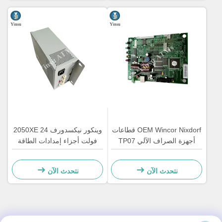
OEM Wincor Nixdorf قطاعات
وينكور نيكسدورف 2050XE 24
أجهزة الصراف الآلي TP07
فولت أجزاء إمدادات الطاقة
استلام طابعة لوحة تحكم PCB
للآلة 01750069162
الرئيسية 01750063547
1750069162
نتحدث الآن
نتحدث الآن