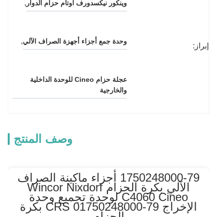
, 
وينكور نيكسدورف أوتام حزام الدوار
, 
وحدة جمع أجزاء أجهزة الصراف الآلي
إبراز:
عجلة حزام Cineo للوحدة الداخلية 
والخارجية
وصف المنتج
1750248000-79 أجزاء ماكينة الصراف
الآلي بكرة الحزام Wincor Nixdorf
C4060 Cineo لوحدة تجميع وحدة
الإخراج CRS 01750248000-79 بكرة
الحزام