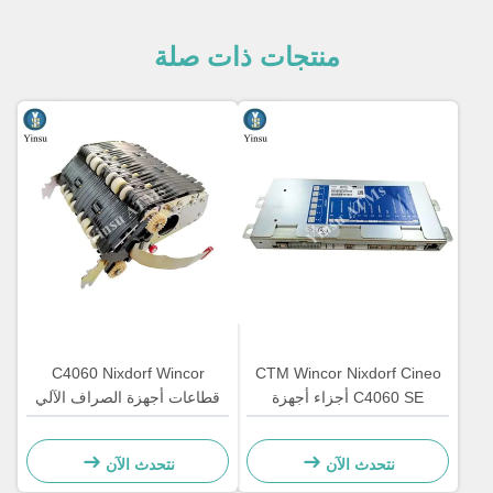
منتجات ذات صلة
C4060 Nixdorf Wincor
CTM Wincor Nixdorf Cineo
C4060 SE أجزاء أجهزة
قطاعات أجهزة الصراف الآلي
الصراف الآلي الإلكترونية
المكون CRS ATS وحدة
الخاصة 1750147868
المركزية AU Module
نتحدث الآن
نتحدث الآن
1750134478