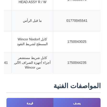
HEAD ASSY R / W
01770045541
ما قبل الرأس
كابل Wincor Nixdorf
1750043025
المسطح لشريط النقود
كابل شريط مستشعر
1750044235
أجزاء أجهزة الصراف الآلي
046900720
من Wincor
المواصفات الفنية
يصف
قيمة