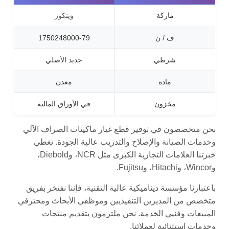
ماركة
وينكور
ف / ن
1750248000-79
شرطي
جديد الأصلي
مادة
معدن
مخزون
في الأوراق المالية
نحن متخصصون في توفير قطع غيار ماكينات الصراف الآلي
وخدمات الصيانة والإصلاح والتدريب عالية الجودة. تغطي
خبرتنا العلامات التجارية الكبرى مثل NCR، وDiebold،
وWincor، وHitachi، وFujitsu.
باعتبارنا مؤسسة ديناميكية عالية التقنية، فإننا نفتخر بفريق
متخصص من المديرين التنفيذيين وموظفي الأبحاث ومحترفي
المبيعات وفنيي الخدمة. نحن ملتزمون بتقديم منتجات
وخدمات استثنائية لعملائنا.