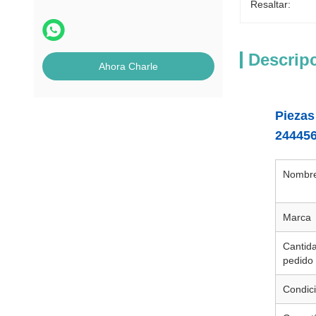
Resaltar:
Descrip
Ahora Charle
Piezas
24445
Nombre
Marca
Cantid
pedido
Condic