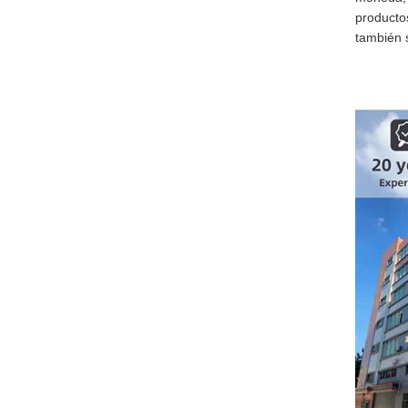
producto
también 