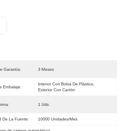
e Garantía:
3 Meses
Interior Con Bolsa De Plástico, 
e Embalaje:
Exterior Con Cartón
nima:
1 Uds.
 De La Fuente:
10000 Unidades/mes
nas de cajeros automáticos
, 