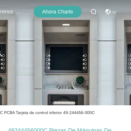
Ahora Charle
Éntrenos En Contacto Con
s
 PCBA Tarjeta de control inferior 49-244456-000C
49244456000C Piezas De Máquinas De