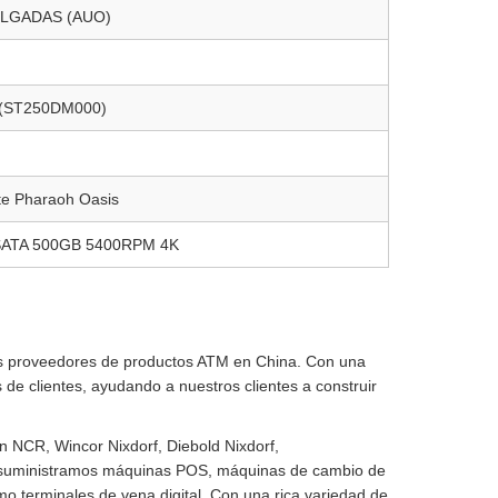
ULGADAS (AUO)
 (ST250DM000)
te Pharaoh Oasis
SATA 500GB 5400RPM 4K
les proveedores de productos ATM en China. Con una
 de clientes, ayudando a nuestros clientes a construir
n NCR, Wincor Nixdorf, Diebold Nixdorf,
s, suministramos máquinas POS, máquinas de cambio de
 terminales de vena digital. Con una rica variedad de