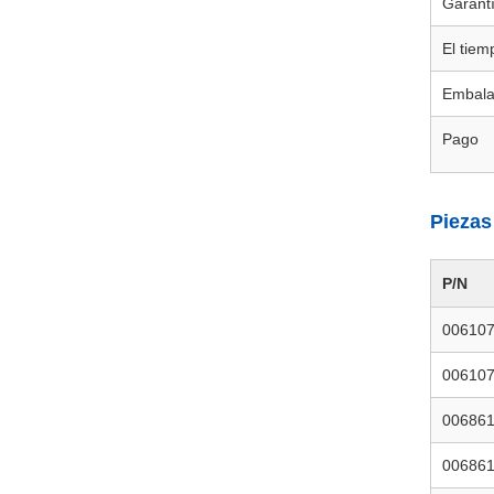
Garant
El tiem
Embala
Pago
Piezas
P/N
00610
00610
00686
00686