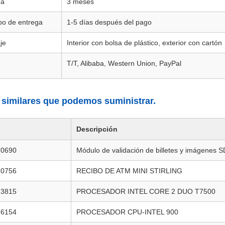
ía
3 meses
po de entrega
1-5 días después del pago
je
Interior con bolsa de plástico, exterior con cartón
T/T, Alibaba, Western Union, PayPal
 similares que podemos suministrar.
Descripción
70690
Módulo de validación de billetes y imágenes
70756
RECIBO DE ATM MINI STIRLING
13815
PROCESADOR INTEL CORE 2 DUO T7500
16154
PROCESADOR CPU-INTEL 900