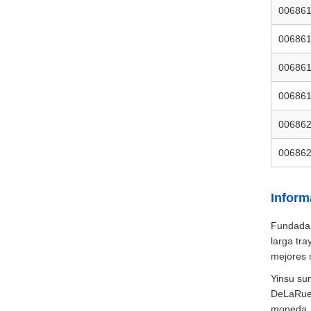
00686
00686
00686
00686
00686
00686
Inform
Fundada 
larga tra
mejores 
Yinsu su
DeLaRue/
moneda, 