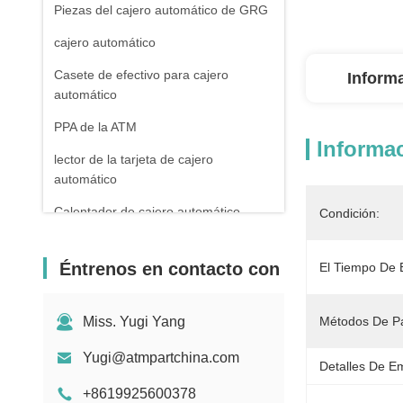
Piezas del cajero automático de GRG
cajero automático
Casete de efectivo para cajero
Inform
automático
PPA de la ATM
Informac
lector de la tarjeta de cajero
automático
Calentador de cajero automático
Condición:
Máquina de contar billetes de banco
Éntrenos en contacto con
El Tiempo De 
Cuentas de cuentas
Partes de los receptores de facturas
Miss. Yugi Yang
Métodos De P
MEI
Yugi@atmpartchina.com
máquina de pos
Detalles De E
+8619925600378