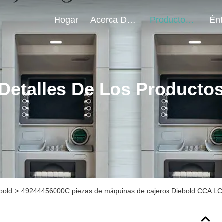
Hogar
Acerca De Nosotros
Productos
Detalles De Los Producto
bold
>
49244456000C piezas de máquinas de cajeros Diebold CCA LCC