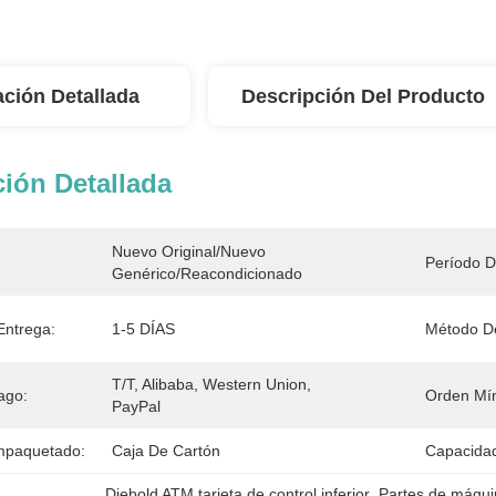
ación Detallada
Descripción Del Producto
ión Detallada
Nuevo Original/Nuevo 
Período D
Genérico/Reacondicionado
Entrega:
1-5 DÍAS
Método D
T/T, Alibaba, Western Union, 
ago:
Orden Mí
PayPal
mpaquetado:
Caja De Cartón
Capacidad
Diebold ATM tarjeta de control inferior
, 
Partes de máqui