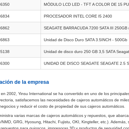
16350
MÓDULO LCD LED - TFT A COLOR DE 15 P
16834
PROCESADOR INTEL CORE I5 2400
16862
SEAGATE BARRACUDA 7200 SATA III 250GB
16863
Unidad de Disco Duro SATA 3.5INCH - 500Gb
25138
Unidad de disco duro 250 GB 3,5 SATA Seaga
26300
UNIDAD DE DISCO SEAGATE SEAGATE 2.5 
ación de la empresa
en 2002, Yinsu International se ha convertido en uno de los principa
yectoria, satisfacemos las necesidades de cajeros automáticos de miles
negocios y reducir el costo de propiedad de sus cajeros automáticos.
ministra varias marcas de cajeros automáticos y repuestos, que abarca
NMD, GRG, Hyosung, Hitachi, Fujistu, OKI, Kingteller, etc.). Ademá
repuestos para quioscos, impresoras 3D y productos de seguridad como