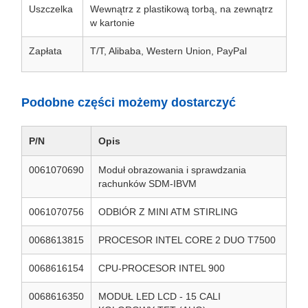
Uszczelka
Wewnątrz z plastikową torbą, na zewnątrz
w kartonie
Zapłata
T/T, Alibaba, Western Union, PayPal
Podobne części możemy dostarczyć
P/N
Opis
0061070690
Moduł obrazowania i sprawdzania
rachunków SDM-IBVM
0061070756
ODBIÓR Z MINI ATM STIRLING
0068613815
PROCESOR INTEL CORE 2 DUO T7500
0068616154
CPU-PROCESOR INTEL 900
0068616350
MODUŁ LED LCD - 15 CALI