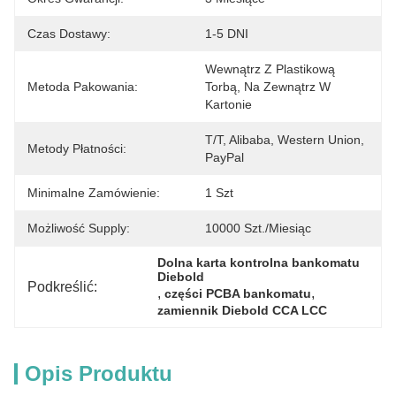
Czas Dostawy:
1-5 DNI
Wewnątrz Z Plastikową 
Metoda Pakowania:
Torbą, Na Zewnątrz W 
Kartonie
T/T, Alibaba, Western Union, 
Metody Płatności:
PayPal
Minimalne Zamówienie:
1 Szt
Możliwość Supply:
10000 Szt./miesiąc
Dolna karta kontrolna bankomatu 
Diebold
Podkreślić:
, 
, 
części PCBA bankomatu
zamiennik Diebold CCA LCC
Opis Produktu