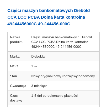
Części maszyn bankomatowych Diebold
CCA LCC PCBA Dolna karta kontrolna
49244456000C 49-244456-000C
Nazwa
Części maszyn bankomatowych Diebold
produktu
CCA LCC PCBA Dolna karta kontrolna
49244456000C 49-244456-000C
Marka
Diebolda
MOQ
1 szt
Stan
Nowy oryginał/nowy rodzajowy/odnowiony
Gwarancja
3 miesiące
Czas
1-5 dni po dokonaniu płatności
dostawy