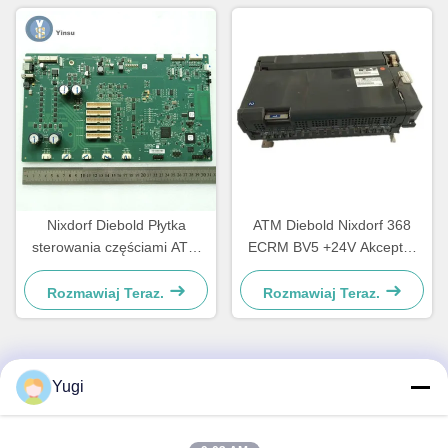
Nixdorf Diebold Płytka
ATM Diebold Nixdorf 368
sterowania częściami ATM
ECRM BV5 +24V Akceptor
Płytka główna CCA
rachunku Validator części
Discovery 49242480000B
49238415000A
Rozmawiaj Teraz.
Rozmawiaj Teraz.
Yugi
Szybki kontakt