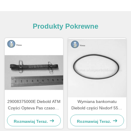
Produkty Pokrewne
29008375000E Diebold ATM
Wymiana bankomatu
Części Opteva Pas czasowy
Diebold części Nixdorf 5500
Pas transportowy Pas 67T
AFD 445T Pas transportowy
2900837500AH
Rozmawiaj Teraz.
Rozmawiaj Teraz.