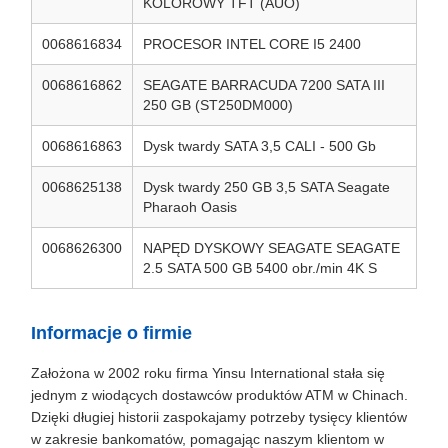
KOLOROWY TFT (AUO)
0068616834
PROCESOR INTEL CORE I5 2400
0068616862
SEAGATE BARRACUDA 7200 SATA III
250 GB (ST250DM000)
0068616863
Dysk twardy SATA 3,5 CALI - 500 Gb
0068625138
Dysk twardy 250 GB 3,5 SATA Seagate
Pharaoh Oasis
0068626300
NAPĘD DYSKOWY SEAGATE SEAGATE
2.5 SATA 500 GB 5400 obr./min 4K S
Informacje o firmie
Założona w 2002 roku firma Yinsu International stała się
jednym z wiodących dostawców produktów ATM w Chinach.
Dzięki długiej historii zaspokajamy potrzeby tysięcy klientów
w zakresie bankomatów, pomagając naszym klientom w