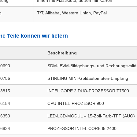
kung
Innen mit Plastiktüte, außen mit Karton
g
T/T, Alibaba, Western Union, PayPal
he Teile können wir liefern
Beschreibung
70690
SDM-IBVM-Bildgebungs- und Rechnungsvalid
70756
STIRLING MINI-Geldautomaten-Empfang
13815
INTEL CORE 2 DUO-PROZESSOR T7500
16154
CPU-INTEL-PROZESOR 900
16350
LED-LCD-MODUL – 15-Zoll-Farb-TFT (AUO)
16834
PROZESSOR INTEL CORE I5 2400