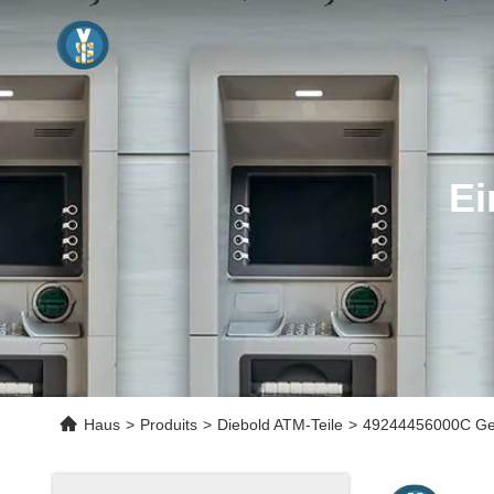
Ei
Haus
>
Produits
>
Diebold ATM-Teile
>
49244456000C Gel