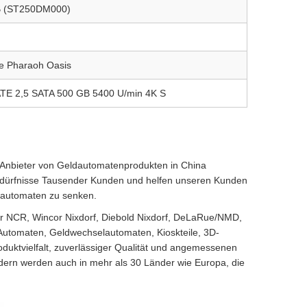
B (ST250DM000)
te Pharaoh Oasis
2,5 SATA 500 GB 5400 U/min 4K S
n Anbieter von Geldautomatenprodukten in China
nbedürfnisse Tausender Kunden und helfen unseren Kunden
ldautomaten zu senken.
ter NCR, Wincor Nixdorf, Diebold Nixdorf, DeLaRue/NMD,
-Automaten, Geldwechselautomaten, Kioskteile, 3D-
oduktvielfalt, zuverlässiger Qualität und angemessenen
ndern werden auch in mehr als 30 Länder wie Europa, die