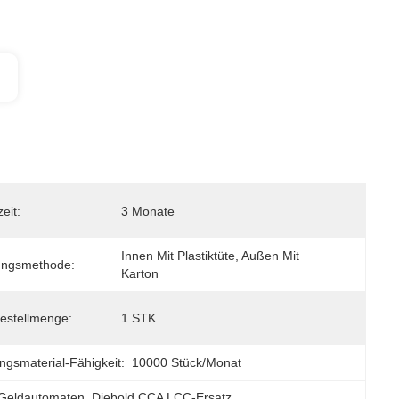
eit:
3 Monate
Innen Mit Plastiktüte, Außen Mit 
ungsmethode:
Karton
estellmenge:
1 STK
ngsmaterial-Fähigkeit:
10000 Stück/Monat
r Geldautomaten
, 
Diebold CCA LCC-Ersatz