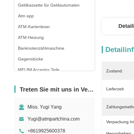
Geldkassette für Geldautomaten
Atm epp
Detai
ATM-Kartenleser
ATM-Heizung
Detailin
Banknotenzählmaschine
Gegenstücke
MEI Bill Acceptor Teile
Zustand:
Pos-Maschine
Treten Sie mit uns in Verbindung
Lieferzeit:
Miss. Yugi Yang
Zahlungsmeth
Yugi@atmpartchina.com
Verpackung In
+8619925600378
Hervorheben: