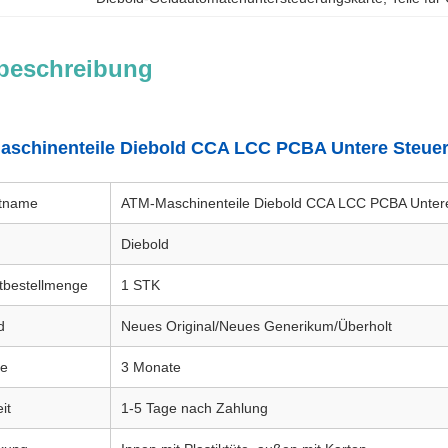
beschreibung
schinenteile Diebold CCA LCC PCBA Untere Steuer
tname
ATM-Maschinenteile Diebold CCA LCC PCBA Unter
Diebold
tbestellmenge
1 STK
d
Neues Original/Neues Generikum/Überholt
ie
3 Monate
it
1-5 Tage nach Zahlung