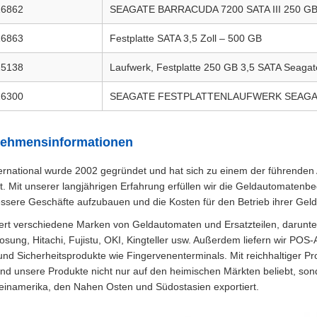
16862
SEAGATE BARRACUDA 7200 SATA III 250 G
16863
Festplatte SATA 3,5 Zoll – 500 GB
25138
Laufwerk, Festplatte 250 GB 3,5 SATA Seaga
26300
SEAGATE FESTPLATTENLAUFWERK SEAGATE 
nehmensinformationen
ternational wurde 2002 gegründet und hat sich zu einem der führende
lt. Mit unserer langjährigen Erfahrung erfüllen wir die Geldautomate
essere Geschäfte aufzubauen und die Kosten für den Betrieb ihrer Ge
efert verschiedene Marken von Geldautomaten und Ersatzteilen, darun
sung, Hitachi, Fujistu, OKI, Kingteller usw. Außerdem liefern wir POS
und Sicherheitsprodukte wie Fingervenenterminals. Mit reichhaltiger Pr
ind unsere Produkte nicht nur auf den heimischen Märkten beliebt, so
einamerika, den Nahen Osten und Südostasien exportiert.