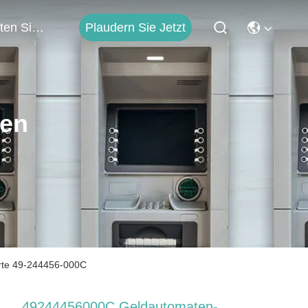
Plaudern Sie Jetzt
Treten Sie Mit Uns In Verbindung
ten
rte 49-244456-000C
49244456000C Geldautomaten-