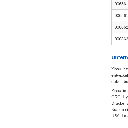
00686
00686
00686
00686
Unter
Yinsu In
entwicke
dabei, b
Yinsu li
GRG, Hyo
Drucker 
Kosten s
USA, Lat