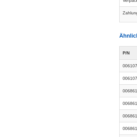
Verpac
Zahlun
Ähnlic
P/N
00610
00610
00686
00686
00686
00686