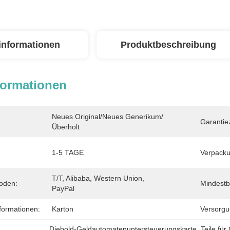
linformationen
Produktbeschreibung
formationen
Neues Original/Neues Generikum/
Garantiez
Überholt
1-5 TAGE
Verpack
T/T, Alibaba, Western Union, 
oden:
Mindestb
PayPal
formationen:
Karton
Versorgu
Diebold-Geldautomatenuntersteuerungskarte
, 
Teile fü