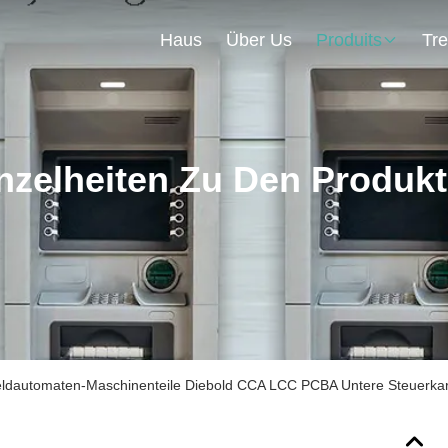
Haus
Über Us
Produits
nzelheiten Zu Den Produk
dautomaten-Maschinenteile Diebold CCA LCC PCBA Untere Steuerka