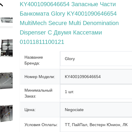
KY4001090646654 Запасные Части
Банкомата Glory KY4001090646654
MultiMech Secure Multi Denomination
Dispenser С Двумя Кассетами
01011811100121
Название
Glory
Бренда:
Номер Модели:
KY4001090646654
Минимальный
1 шт.
Заказ:
Цена:
Negociate
Условия Оплаты:
ТТ, ПайПал, Вестерн Юнион, ЛК