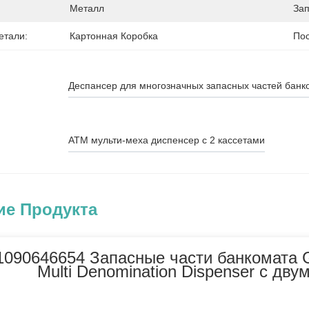
Металл
Зап
етали:
Картонная Коробка
Пос
Деспансер для многозначных запасных частей банк
АТМ мульти-меха диспенсер с 2 кассетами
ие Продукта
090646654 Запасные части банкомата G
Multi Denomination Dispenser с дв