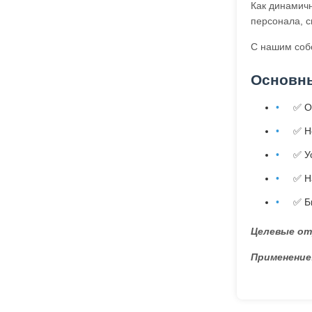
Как динамич
персонала, с
С нашим соб
Основн
✅ О
✅ Н
✅ У
✅ Н
✅ Б
Целевые от
Применение