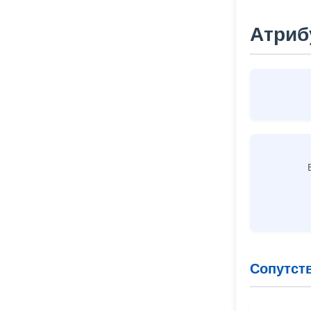
Атриб
Сопутст