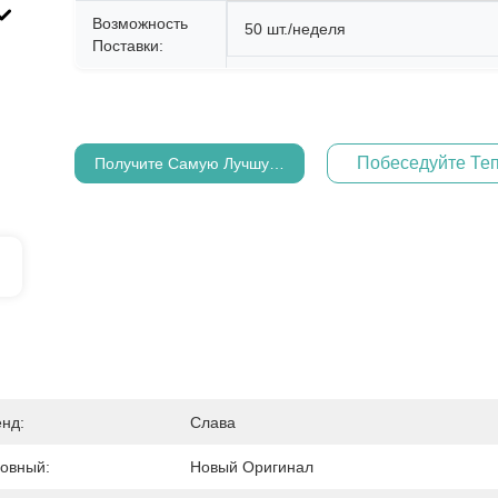
Возможность
50 шт./неделя
Поставки:
Побеседуйте Те
Получите Самую Лучшую Цену
нд:
Слава
овный:
Новый Оригинал