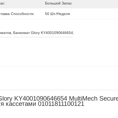
ас:
Большой Запас
тавка Способности:
50 Шт./неделя
оматов
, 
Банкомат Glory KY4001090646654
, 
lory KY4001090646654 MultiMech Secur
умя кассетами 01011811100121