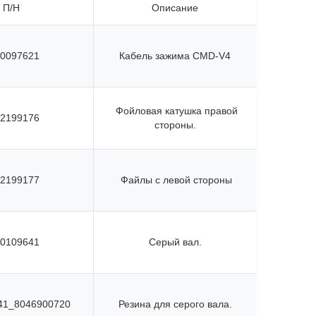
П/Н
Описание
0097621
Кабель зажима CMD-V4
Фойловая катушка правой
2199176
стороны.
2199177
Файлы с левой стороны
0109641
Серый вал.
41_8046900720
Резина для серого вала.