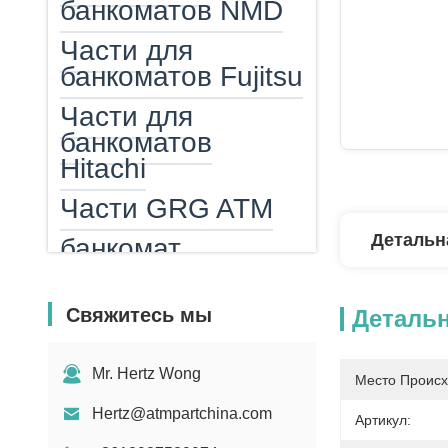
банкоматов NMD
Части для
банкоматов Fujitsu
Части для
банкоматов
Hitachi
Части GRG ATM
Детальн
банкомат
Кассета для
банкомата
Свяжитесь мы
Деталь
Амп Эпп
Mr. Hertz Wong
Место Происх
читатель карты
ATM
Hertz@atmpartchina.com
Артикул: