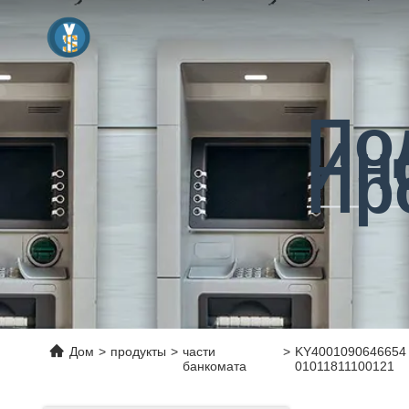
По
Ин
Пр
Дом
>
продукты
>
части
>
KY4001090646654 З
банкомата
01011811100121