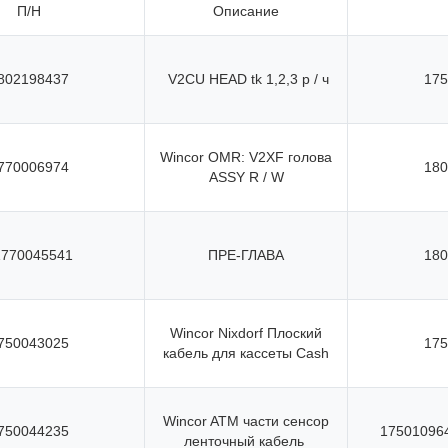
П/Н
Описание
802198437
V2CU HEAD tk 1,2,3 р / ч
175
Wincor OMR: V2XF голова
770006974
180
ASSY R / W
1770045541
ПРЕ-ГЛАВА
180
Wincor Nixdorf Плоский
750043025
175
кабель для кассеты Cash
Wincor ATM части сенсор
750044235
17501096
ленточный кабель