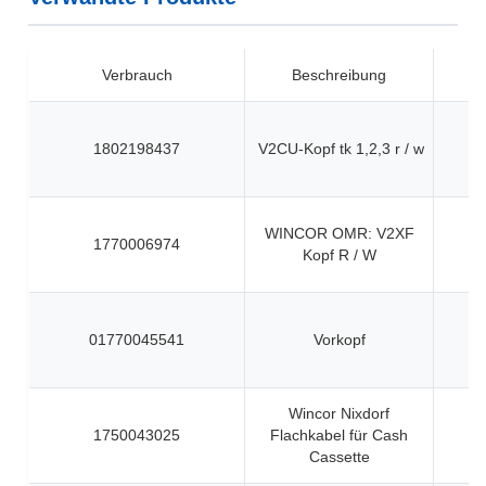
Verbrauch
Beschreibung
1802198437
V2CU-Kopf tk 1,2,3 r / w
WINCOR OMR: V2XF
1770006974
Kopf R / W
01770045541
Vorkopf
Wincor Nixdorf
1750043025
Flachkabel für Cash
Cassette