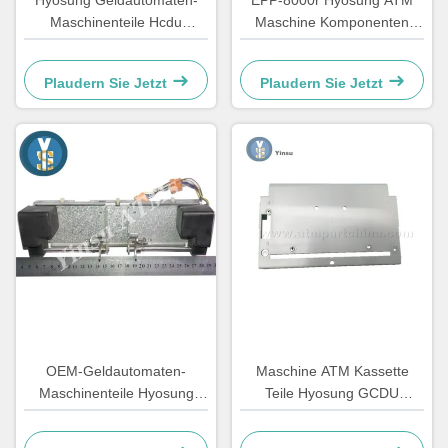
Hyosung Geldautomaten-
EPP-8000r Hyosung ATM
Maschinenteile Hcdu
Maschine Komponenten
Cassette Sensor-Steuerung
Tastatur Keramik Version
7130110100
Plaudern Sie Jetzt
Plaudern Sie Jetzt
OEM-Geldautomaten-
Maschine ATM Kassette
Maschinenteile Hyosung
Teile Hyosung GCDU
LVDT-Stacker-Messstation
Kassette Rückplatte Deckel
Ersatz