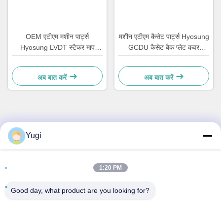
OEM एटीएम मशीन पार्ट्स
मशीन एटीएम कैसेट पार्ट्स Hyosung
Hyosung LVDT स्टैकर माप
GCDU कैसेट बैक प्लेट कवर
स्टेशन
प्रतिस्थापन
अब बात करें
अब बात करें
त्वरित संपर्क करें
Yugi
पता
1:20 PM
कक्ष 502, भवन 5, क्विडे रियल एस्टेट पार्क, नंबर 2-1, Xingye
EastRoad, Shunjiang सामुदायिक औद्योगिक पार्क, Beijiao Town,
Good day, what product are you looking for?
Foshan, Guangdong, चीन
टेलीफोन