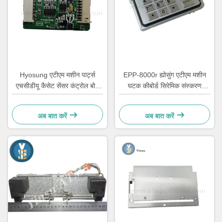
Hyosung एटीएम मशीन पार्ट्स
EPP-8000r ह्योसुंग एटीएम मशीन
एचसीडीयू कैसेट सेंसर कंट्रोल बोर्ड
घटक कीबोर्ड सिरेमिक संस्करण
S7760000067
7130110100
अब बात करें
अब बात करें