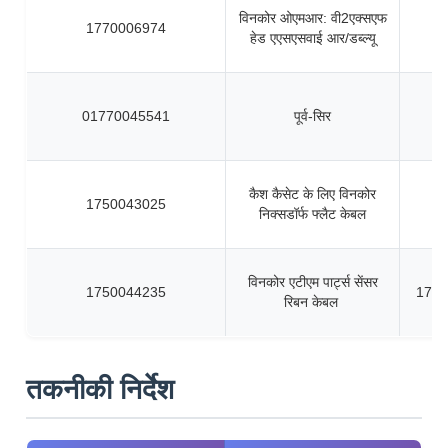
विनकोर ओएमआर: वी2एक्सएफ
1770006974
हेड एएसएसवाई आर/डब्ल्यू
01770045541
पूर्व-सिर
कैश कैसेट के लिए विनकोर
1750043025
निक्सडॉर्फ फ्लैट केबल
विनकोर एटीएम पार्ट्स सेंसर
1750044235
1750
रिबन केबल
तकनीकी निर्देश