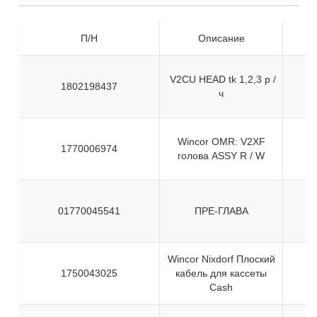
П/Н
Описание
V2CU HEAD tk 1,2,3 р /
1802198437
ч
Wincor OMR: V2XF
1770006974
голова ASSY R / W
01770045541
ПРЕ-ГЛАВА
Wincor Nixdorf Плоский
1750043025
кабель для кассеты
Cash