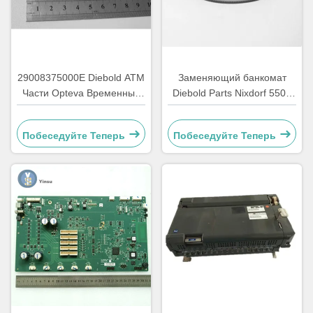
29008375000E Diebold ATM
Заменяющий банкомат
Части Opteva Временный
Diebold Parts Nixdorf 5500
ремень Транспортный
AFD 445T Транспортный
ремень 67T
ремень 2900837500AH
Побеседуйте Теперь
Побеседуйте Теперь