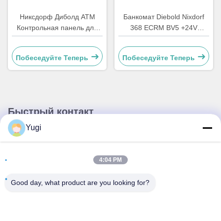
Никсдорф Диболд АТМ
Банкомат Diebold Nixdorf
Контрольная панель для
368 ECRM BV5 +24V
деталей Материнская
Приемник счетов
плата CCA Discovery
Валидатор частей
Побеседуйте Теперь
Побеседуйте Теперь
49242480000B
49238415000A
Быстрый контакт
Yugi
Адрес
Комната 502, здание 5, парк недвижимости Qide, No 2-1,
4:04 PM
Xingye EastRoad, промышленный парк сообщества
Shunjiang, город Бейцзяо, город Фошань, Гуандун, Китай
Good day, what product are you looking for?
Телефон
0086-199-25600378